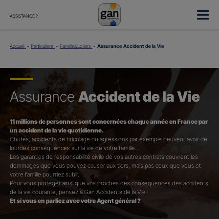
ASSISTANCE ?
Accueil
Particuliers
Famille&Loisirs
Assurance Accident de la Vie
Assurance
Accident de la Vie
11 millions de personnes sont concernées chaque année en France par
un accident de la vie quotidienne.
Chutes, accidents de bricolage ou agressions par exemple peuvent avoir de
lourdes conséquences sur la vie de votre famille…
Les garanties de responsabilité civile de vos autres contrats couvrent les
dommages que vous pouvez causer aux tiers, mais pas ceux que vous et
votre famille pourriez subir.
Pour vous protéger ainsi que vos proches des conséquences des accidents
de la vie courante, pensez à Gan Accidents de la Vie !
Et si vous en parliez avec votre Agent général ?