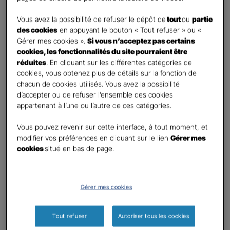
DEMANDE DE DEVIS
Vous avez la possibilité de refuser le dépôt de
tout
ou
partie
des cookies
en appuyant le bouton « Tout refuser » ou «
Gérer mes cookies ».
Si vous n’acceptez pas certains
Prenez 2 minutes pour remplir ce rapide questionnaire afin
cookies, les fonctionnalités du site pourraient être
que l’agence sélectionnée vous recontacte rapidement
réduites
. En cliquant sur les différentes catégories de
pour finaliser l’étude précise de votre besoin
cookies, vous obtenez plus de détails sur la fonction de
chacun de cookies utilisés. Vous avez la possibilité
d’accepter ou de refuser l’ensemble des cookies
GAN ASSURANCES DUNKERQUE
appartenant à l’une ou l’autre de ces catégories.
REPUBLIQUE
Vous pouvez revenir sur cette interface, à tout moment, et
Information sur votre besoin :
modifier vos préférences en cliquant sur le lien
Gérer mes
cookies
situé en bas de page.
Qui souhaitez-vous protéger ?
*
Moi
Mon conjoint
Gérer mes cookies
Mes enfant(s)
Tout refuser
Autoriser tous les cookies
Autre