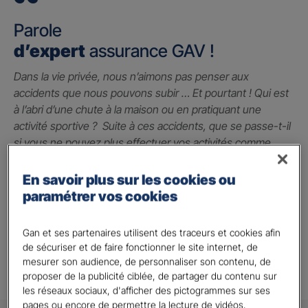
Parole
d’expert
assurance GAV !
Dans la vie privée, nous n’aimons pas penser aux
accidents que nous pouvons subir … Et pourtant ! Qui est
à l’abri d’une chute à la maison ou en pratiquant une
activité sportive ? Suite à ces accidents, que se passe-t-il
si vous ne pouvez plus effectuer vos activités comme
avant ? La garantie des accidents de la vie est le seul
contrat qui peut vous indemniser à hauteur du préjudice
En savoir plus sur les cookies ou
subi grâce à un capital qui vous permet de faire face
paramétrer vos cookies
jusqu’à 2 millions d’euros.
Gan et ses partenaires utilisent des traceurs et cookies afin
Alison A.
de sécuriser et de faire fonctionner le site internet, de
mesurer son audience, de personnaliser son contenu, de
proposer de la publicité ciblée, de partager du contenu sur
les réseaux sociaux, d'afficher des pictogrammes sur ses
pages ou encore de permettre la lecture de vidéos.