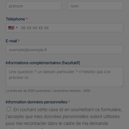
First
Last
Téléphone
*
United
States
E-mail
*
+1
Informations complémentaires (facultatif)
Nombre de caractères restants :
2000 caractères restants
La limite est de 2000 caractères. Caractères restants : 2000.
Information données personnelles
*
En cochant cette case et en soumettant ce formulaire,
j'accepte que mes données personnelles soient utilisées
pour me recontacter dans le cadre de ma demande