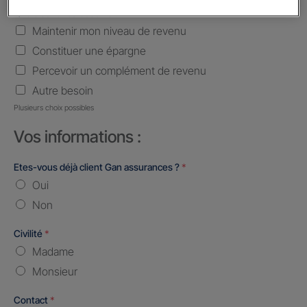
Quels sont vos besoins ?
*
Maintenir mon niveau de revenu
Constituer une épargne
Percevoir un complément de revenu
Autre besoin
Plusieurs choix possibles
Vos informations :
Etes-vous déjà client Gan assurances ?
*
Oui
Non
Civilité
*
Madame
Monsieur
Contact
*