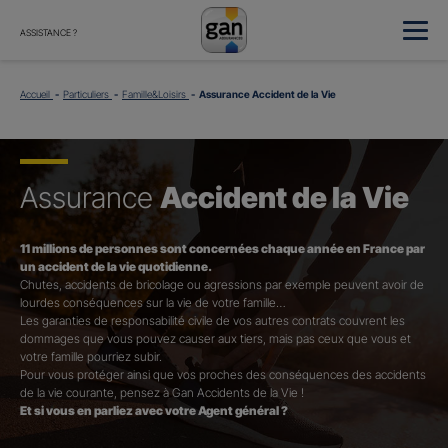
ASSISTANCE ?
Accueil
Particuliers
Famille&Loisirs
Assurance Accident de la Vie
Assurance
Accident de la Vie
11 millions de personnes sont concernées chaque année en France par
un accident de la vie quotidienne.
Chutes, accidents de bricolage ou agressions par exemple peuvent avoir de
lourdes conséquences sur la vie de votre famille…
Les garanties de responsabilité civile de vos autres contrats couvrent les
dommages que vous pouvez causer aux tiers, mais pas ceux que vous et
votre famille pourriez subir.
Pour vous protéger ainsi que vos proches des conséquences des accidents
de la vie courante, pensez à Gan Accidents de la Vie !
Et si vous en parliez avec votre Agent général ?