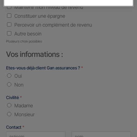
Maintenir mon niveau de revenu
Constituer une épargne
Percevoir un complément de revenu
Autre besoin
Plusieurs choix possibles
Vos informations :
Etes-vous déjà client Gan assurances ?
*
Oui
Non
Civilité
*
Madame
Monsieur
Contact
*