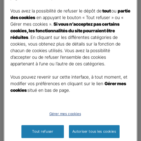
DEMANDE DE DEVIS
Vous avez la possibilité de refuser le dépôt de
tout
ou
partie
des cookies
en appuyant le bouton « Tout refuser » ou «
Gérer mes cookies ».
Si vous n’acceptez pas certains
Prenez 2 minutes pour remplir ce rapide questionnaire afin
cookies, les fonctionnalités du site pourraient être
que l’agence sélectionnée vous recontacte rapidement
réduites
. En cliquant sur les différentes catégories de
pour finaliser l’étude précise de votre besoin
cookies, vous obtenez plus de détails sur la fonction de
chacun de cookies utilisés. Vous avez la possibilité
d’accepter ou de refuser l’ensemble des cookies
GAN ASSURANCES BEAUVAIS JACOBINS
appartenant à l’une ou l’autre de ces catégories.
Information sur votre besoin :
Vous pouvez revenir sur cette interface, à tout moment, et
modifier vos préférences en cliquant sur le lien
Gérer mes
cookies
situé en bas de page.
Qui souhaitez-vous protéger ?
*
Moi
Mon conjoint
Gérer mes cookies
Mes enfant(s)
Autre
Tout refuser
Autoriser tous les cookies
Quels sont vos besoins ?
*