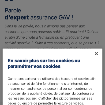
Parole
d’expert
assurance GAV !
Dans la vie privée, nous n’aimons pas penser aux
accidents que nous pouvons subir … Et pourtant ! Qui est
à l’abri d’une chute à la maison ou en pratiquant une
activité sportive ? Suite à ces accidents, que se passe-t-il
si vous ne pouvez plus effectuer vos activités comme
avant ? La garantie des accidents de la vie est le seul
contrat qui peut vous indemniser à hauteur du préjudice
En savoir plus sur les cookies ou
subi grâce à un capital qui vous permet de faire face
paramétrer vos cookies
jusqu’à 2 millions d’euros.
Gan et ses partenaires utilisent des traceurs et cookies afin
Alison A.
de sécuriser et de faire fonctionner le site internet, de
mesurer son audience, de personnaliser son contenu, de
proposer de la publicité ciblée, de partager du contenu sur
les réseaux sociaux, d'afficher des pictogrammes sur ses
pages ou encore de permettre la lecture de vidéos.