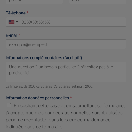
First
Last
Téléphone
*
United
States
E-mail
*
+1
Informations complémentaires (facultatif)
Nombre de caractères restants :
2000 caractères restants
La limite est de 2000 caractères. Caractères restants : 2000.
Information données personnelles
*
En cochant cette case et en soumettant ce formulaire,
j'accepte que mes données personnelles soient utilisées
pour me recontacter dans le cadre de ma demande
indiquée dans ce formulaire.