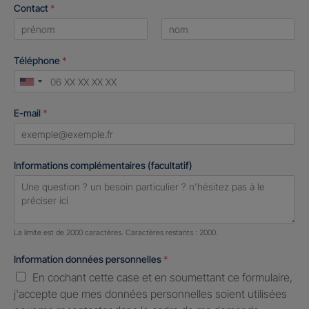
Contact
*
First
Last
Téléphone
*
United
States
E-mail
*
+1
Informations complémentaires (facultatif)
Nombre de caractères restants :
2000 caractères restants
La limite est de 2000 caractères. Caractères restants : 2000.
Information données personnelles
*
En cochant cette case et en soumettant ce formulaire,
j'accepte que mes données personnelles soient utilisées