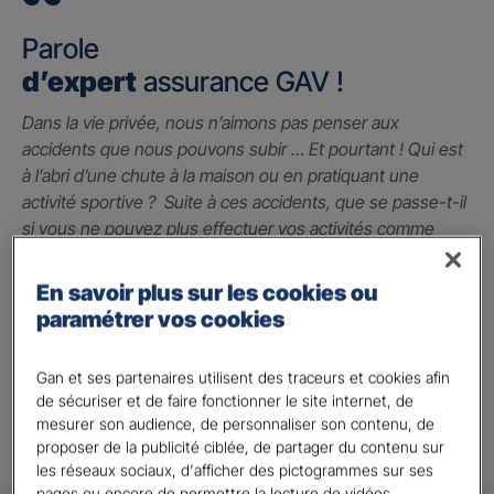
Parole
d’expert
assurance GAV !
Dans la vie privée, nous n’aimons pas penser aux
accidents que nous pouvons subir … Et pourtant ! Qui est
à l’abri d’une chute à la maison ou en pratiquant une
activité sportive ? Suite à ces accidents, que se passe-t-il
si vous ne pouvez plus effectuer vos activités comme
avant ? La garantie des accidents de la vie est le seul
contrat qui peut vous indemniser à hauteur du préjudice
En savoir plus sur les cookies ou
subi grâce à un capital qui vous permet de faire face
paramétrer vos cookies
jusqu’à 2 millions d’euros.
Alison A.
Gan et ses partenaires utilisent des traceurs et cookies afin
de sécuriser et de faire fonctionner le site internet, de
mesurer son audience, de personnaliser son contenu, de
proposer de la publicité ciblée, de partager du contenu sur
les réseaux sociaux, d'afficher des pictogrammes sur ses
pages ou encore de permettre la lecture de vidéos.