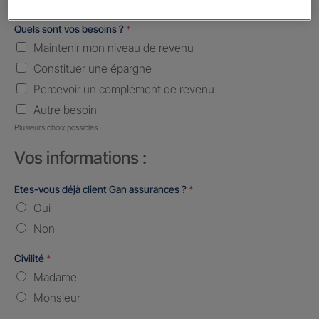
Quels sont vos besoins ?
*
Maintenir mon niveau de revenu
Constituer une épargne
Percevoir un complément de revenu
Autre besoin
Plusieurs choix possibles
Vos informations :
Etes-vous déjà client Gan assurances ?
*
Oui
Non
Civilité
*
Madame
Monsieur