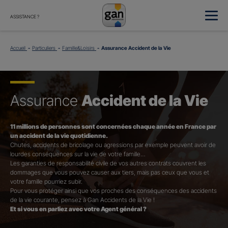
ASSISTANCE ?
Accueil
Particuliers
Famille&Loisirs
Assurance Accident de la Vie
Assurance
Accident de la Vie
11 millions de personnes sont concernées chaque année en France par
un accident de la vie quotidienne.
Chutes, accidents de bricolage ou agressions par exemple peuvent avoir de
lourdes conséquences sur la vie de votre famille…
Les garanties de responsabilité civile de vos autres contrats couvrent les
dommages que vous pouvez causer aux tiers, mais pas ceux que vous et
votre famille pourriez subir.
Pour vous protéger ainsi que vos proches des conséquences des accidents
de la vie courante, pensez à Gan Accidents de la Vie !
Et si vous en parliez avec votre Agent général ?