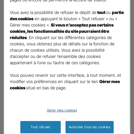
DEMANDE DE DEVIS
Vous avez la possibilité de refuser le dépôt de
tout
ou
partie
des cookies
en appuyant le bouton « Tout refuser » ou «
Gérer mes cookies ».
Si vous n’acceptez pas certains
Prenez 2 minutes pour remplir ce rapide questionnaire afin
cookies, les fonctionnalités du site pourraient être
que l’agence sélectionnée vous recontacte rapidement
réduites
. En cliquant sur les différentes catégories de
pour finaliser l’étude précise de votre besoin
cookies, vous obtenez plus de détails sur la fonction de
chacun de cookies utilisés. Vous avez la possibilité
GAN ASSURANCES NANCY CARNOT
d’accepter ou de refuser l’ensemble des cookies
appartenant à l’une ou l’autre de ces catégories.
STANISLAS - SONIA BLIQUE ET ÉMILIE
COLAS
Vous pouvez revenir sur cette interface, à tout moment, et
modifier vos préférences en cliquant sur le lien
Gérer mes
Information sur votre besoin :
cookies
situé en bas de page.
Qui souhaitez-vous protéger ?
*
Moi
Gérer mes cookies
Mon conjoint
Mes enfant(s)
Tout refuser
Autoriser tous les cookies
Autre