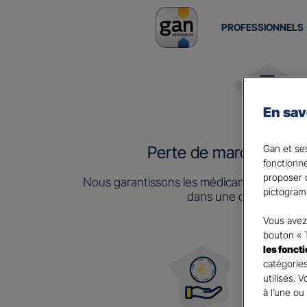
PROFESSIONNELS
En sav
Gan et ses
Perte de marchandises
fonctionn
proposer d
Nous garantissons les médicaments qui d
pictogram
dans une chambre réfr
Vous avez 
bouton « 
les fonct
catégories
utilisés. 
à l’une ou