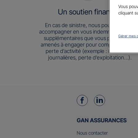
Vous pouv
Un soutien financier
cliquant s
En cas de sinistre, nous pouvons vous
accompagner en vous indemnisant les fra
Gérer mes 
supplémentaires que vous pouvez être
amenés à engager pour compenser votr
perte d’activité (exemple : indemnités
journalières, perte d’exploitation…).
GAN ASSURANCES
Nous contacter