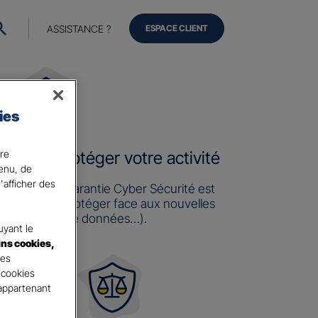
ASSISTANCE ?
ESPACE CLIENT
ies
ire
e pour protéger votre activité
tenu, de
'afficher des
lassiques, la garantie Cyber Sécurité est
t pour vous protéger face aux nouvelles
acking, vol de données…).
yant le
ins cookies,
tes
 cookies
 appartenant