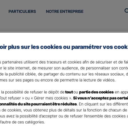
PARTICULIERS
NOTRE ENTREPRISE
oir plus sur les cookies ou paramétrer vos cook
 partenaires utilisent des traceurs et cookies afin de sécuriser et de fa
 réfrigérés
Une offre innovant
er le site internet, de mesurer son audience, de personnaliser son con
e la publicité ciblée, de partager du contenu sur les réseaux sociaux, d
emandent une conservation
En plus des garanties c
mes sur ses pages ou encore de permettre la lecture de vidéos.
igérée.
intégrée à votre contra
menaces (h
la possibilité de refuser le dépôt de
tout
ou
partie des cookies
en appu
Tout refuser » ou « Gérer mes cookies ».
Si vous n’acceptez pas certa
ionnalités du site pourraient être réduites
. En cliquant sur les différen
 de cookies, vous obtenez plus de détails sur la fonction de chacun de
Vous avez la possibilité d’accepter ou de refuser l’ensemble des cookies
 l’autre de ces catégories.