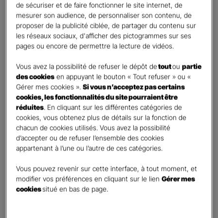
de sécuriser et de faire fonctionner le site internet, de
Couverture de vos locaux
mesurer son audience, de personnaliser son contenu, de
proposer de la publicité ciblée, de partager du contenu sur
Une couverture complète pour vos locaux, garantissant leur
les réseaux sociaux, d'afficher des pictogrammes sur ses
sécurité contre les sinistres et les imprévus, afin que vous puissiez
pages ou encore de permettre la lecture de vidéos.
travailler en toute sérénité.
Vous avez la possibilité de refuser le dépôt de
tout
ou
partie
des cookies
en appuyant le bouton « Tout refuser » ou «
Gérer mes cookies ».
Si vous n’acceptez pas certains
cookies, les fonctionnalités du site pourraient être
réduites
. En cliquant sur les différentes catégories de
cookies, vous obtenez plus de détails sur la fonction de
chacun de cookies utilisés. Vous avez la possibilité
d’accepter ou de refuser l’ensemble des cookies
Couverture de vos biens et bris de matériels
appartenant à l’une ou l’autre de ces catégories.
Nous couvrons l’ensemble de vos biens, y compris les propriétés
Vous pouvez revenir sur cette interface, à tout moment, et
personnelles de valeur (PPV) et le matériel informatique, contre les
modifier vos préférences en cliquant sur le lien
Gérer mes
dommages et les pertes, vous permettant de vous concentrer sur
cookies
situé en bas de page.
l’essentiel.