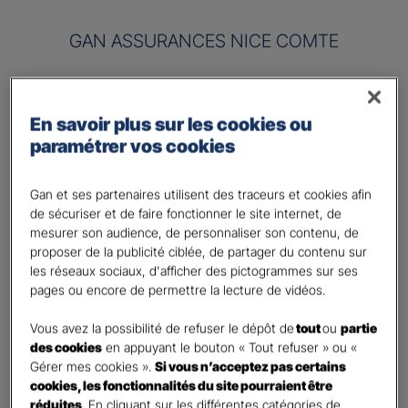
GAN ASSURANCES NICE COMTE
Risque à assurer :
En savoir plus sur les cookies ou
Nom de société (Raison sociale)
*
paramétrer vos cookies
Nombre de caractères restants :
50 caractères restants
La limite est de 50 caractères. Caractères restants : 50.
Gan et ses partenaires utilisent des traceurs et cookies afin
de sécuriser et de faire fonctionner le site internet, de
Activité
*
mesurer son audience, de personnaliser son contenu, de
proposer de la publicité ciblée, de partager du contenu sur
les réseaux sociaux, d'afficher des pictogrammes sur ses
Indiquez l'activité professionnelle de votre entreprise
pages ou encore de permettre la lecture de vidéos.
Chiffre d'affaires annuel
Vous avez la possibilité de refuser le dépôt de
tout
ou
partie
des cookies
en appuyant le bouton « Tout refuser » ou «
Nombre de caractères restants :
9 caractères restants
Indiquez un montant annuel en euro, même approximatif.
Gérer mes cookies ».
Si vous n’acceptez pas certains
La limite est de 9 caractères. Caractères restants : 9.
cookies, les fonctionnalités du site pourraient être
réduites
. En cliquant sur les différentes catégories de