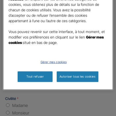
Code postal du risque
*
cookies, vous obtenez plus de détails sur la fonction de
chacun de cookies utilisés. Vous avez la possibilité
d’accepter ou de refuser l’ensemble des cookies
Nombre de caractères restants :
5 caractères restants
La limite est de 5 caractères. Caractères restants : 5.
appartenant à l’une ou l’autre de ces catégories.
Type d'assurance souhaitée
*
Vous pouvez revenir sur cette interface, à tout moment, et
Responsabilité Civile
modifier vos préférences en cliquant sur le lien
Gérer mes
Batiment / Local commercial
cookies
situé en bas de page.
Autre
Vos informations :
Gérer mes cookies
Etes-vous déjà client Gan assurances ?
*
Tout refuser
Autoriser tous les cookies
Oui
Non
Civilité
*
Madame
Monsieur