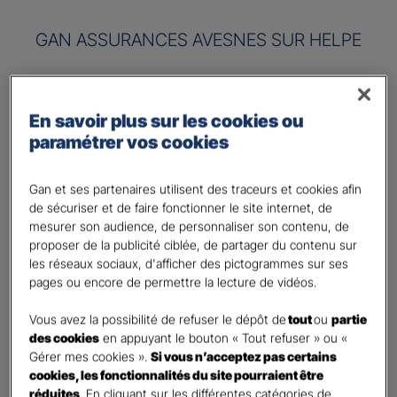
GAN ASSURANCES AVESNES SUR HELPE
Risque à assurer :
En savoir plus sur les cookies ou
Nom de société (Raison sociale)
*
paramétrer vos cookies
Nombre de caractères restants :
50 caractères restants
La limite est de 50 caractères. Caractères restants : 50.
Gan et ses partenaires utilisent des traceurs et cookies afin
de sécuriser et de faire fonctionner le site internet, de
Activité
*
mesurer son audience, de personnaliser son contenu, de
proposer de la publicité ciblée, de partager du contenu sur
les réseaux sociaux, d'afficher des pictogrammes sur ses
Indiquez l'activité professionnelle de votre entreprise
pages ou encore de permettre la lecture de vidéos.
Chiffre d'affaires annuel
Vous avez la possibilité de refuser le dépôt de
tout
ou
partie
des cookies
en appuyant le bouton « Tout refuser » ou «
Nombre de caractères restants :
9 caractères restants
Indiquez un montant annuel en euro, même approximatif.
Gérer mes cookies ».
Si vous n’acceptez pas certains
La limite est de 9 caractères. Caractères restants : 9.
cookies, les fonctionnalités du site pourraient être
réduites
. En cliquant sur les différentes catégories de