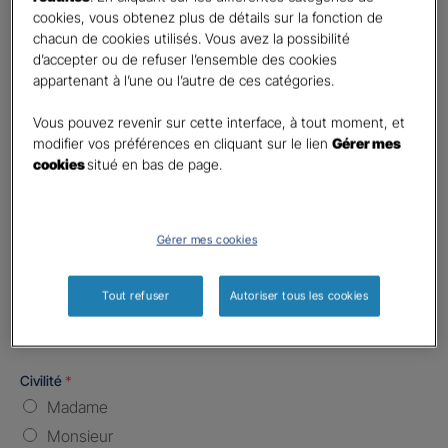
Code postal du risque
*
cookies, vous obtenez plus de détails sur la fonction de
chacun de cookies utilisés. Vous avez la possibilité
d’accepter ou de refuser l’ensemble des cookies
Nombre de caractères restants :
5 caractères restants
La limite est de 5 caractères. Caractères restants : 5.
appartenant à l’une ou l’autre de ces catégories.
Type d'assurance souhaitée
*
Vous pouvez revenir sur cette interface, à tout moment, et
Responsabilité Civile
modifier vos préférences en cliquant sur le lien
Gérer mes
Batiment / Local commercial
cookies
situé en bas de page.
Autre
Vos informations :
Gérer mes cookies
Etes-vous déjà client Gan assurances ?
*
Tout refuser
Autoriser tous les cookies
Oui
Non
Civilité
*
Madame
Monsieur