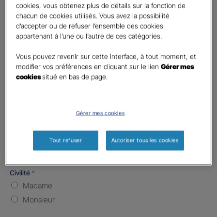
cookies, vous obtenez plus de détails sur la fonction de
chacun de cookies utilisés. Vous avez la possibilité
Nombre de caractères restants :
5 caractères restants
La limite est de 5 caractères. Caractères restants : 5.
d’accepter ou de refuser l’ensemble des cookies
appartenant à l’une ou l’autre de ces catégories.
Type d'assurance souhaitée
*
Responsabilité Civile
Vous pouvez revenir sur cette interface, à tout moment, et
modifier vos préférences en cliquant sur le lien
Gérer mes
Batiment / Local commercial
cookies
situé en bas de page.
Autre
Vos informations :
Gérer mes cookies
Etes-vous déjà client Gan assurances ?
*
Oui
Tout refuser
Autoriser tous les cookies
Non
Civilité
*
Madame
Monsieur