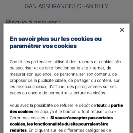
GAN ASSURANCES CHANTILLY
Risque à assurer :
Nom de société (Raison sociale)
*
En savoir plus sur les cookies ou
paramétrer vos cookies
Nombre de caractères restants :
50 caractères restants
La limite est de 50 caractères. Caractères restants : 50.
Gan et ses partenaires utilisent des traceurs et cookies afin
Activité
*
de sécuriser et de faire fonctionner le site internet, de
mesurer son audience, de personnaliser son contenu, de
proposer de la publicité ciblée, de partager du contenu sur
Indiquez l'activité professionnelle de votre entreprise
les réseaux sociaux, d'afficher des pictogrammes sur ses
pages ou encore de permettre la lecture de vidéos.
Chiffre d'affaires annuel
Vous avez la possibilité de refuser le dépôt de
tout
ou
partie
Nombre de caractères restants :
9 caractères restants
des cookies
en appuyant le bouton « Tout refuser » ou «
Indiquez un montant annuel en euro, même approximatif.
Gérer mes cookies ».
Si vous n’acceptez pas certains
La limite est de 9 caractères. Caractères restants : 9.
cookies, les fonctionnalités du site pourraient être
Code postal du risque
*
réduites
. En cliquant sur les différentes catégories de