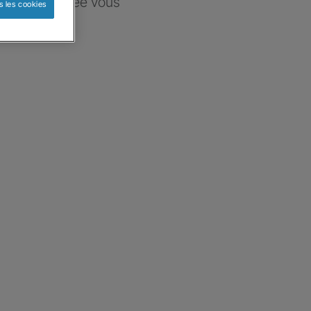
ce sélectionnée vous
s les cookies
re besoin