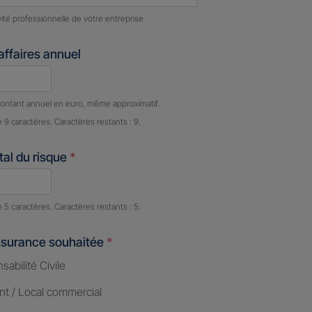
ivité professionnelle de votre entreprise
'affaires annuel
e caractères restants :
9 caractères restants
ontant annuel en euro, même approximatif.
e 9 caractères. Caractères restants : 9.
al du risque
*
e caractères restants :
5 caractères restants
e 5 caractères. Caractères restants : 5.
ssurance souhaitée
*
abilité Civile
nt / Local commercial