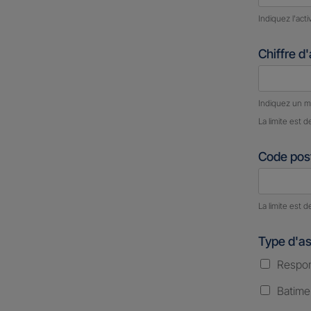
Indiquez l'act
Chiffre d
Nombre d
Indiquez un m
La limite est d
Code post
Nombre d
La limite est d
Type d'a
Respons
Batime