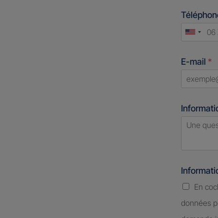
Télépho
Unite
States
E-mail
*
+1
Informati
Informat
En coc
données pe