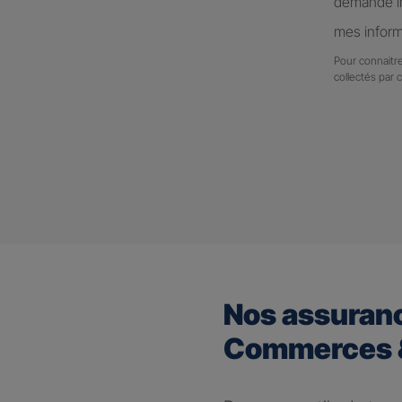
demande in
mes inform
Pour connaitre
collectés par 
Nos assuran
Commerces &