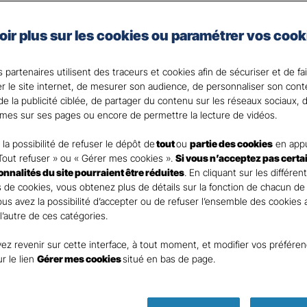
nces
Commerces 
oir plus sur les cookies ou paramétrer vos cook
rants
 partenaires utilisent des traceurs et cookies afin de sécuriser et de fa
er le site internet, de mesurer son audience, de personnaliser son con
e la publicité ciblée, de partager du contenu sur les réseaux sociaux, d
mes sur ses pages ou encore de permettre la lecture de vidéos.
nt
la possibilité de refuser le dépôt de
tout
ou
partie des cookies
en appu
Tout refuser » ou « Gérer mes cookies ».
Si vous n’acceptez pas certa
ionnalités du site pourraient être réduites
. En cliquant sur les différen
 de cookies, vous obtenez plus de détails sur la fonction de chacun de
Vous avez la possibilité d’accepter ou de refuser l’ensemble des cookies
 l’autre de ces catégories.
ez revenir sur cette interface, à tout moment, et modifier vos préfére
DEMANDE DE DEVIS
ur le lien
Gérer mes cookies
situé en bas de page.