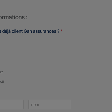
ormations :
 déjà client Gan assurances ?
*
me
eur
Last