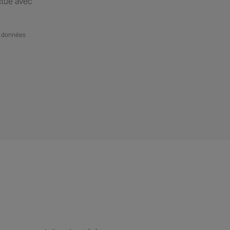
ctué avec
de données