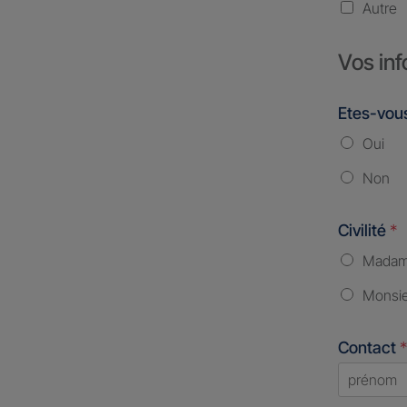
Autre
Vos inf
Etes-vous
Oui
Non
Civilité
*
Mada
Monsi
Contact
*
First