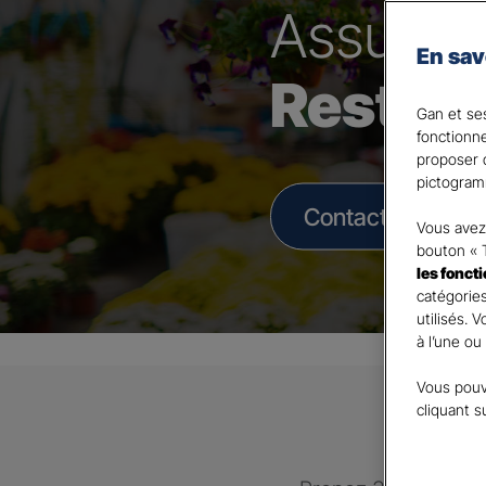
Assura
En sav
Restau
Gan et ses
fonctionn
proposer d
pictogram
Contacter un Age
Vous avez 
bouton « 
les fonct
catégories
utilisés. 
à l’une ou
Vous pouv
cliquant s