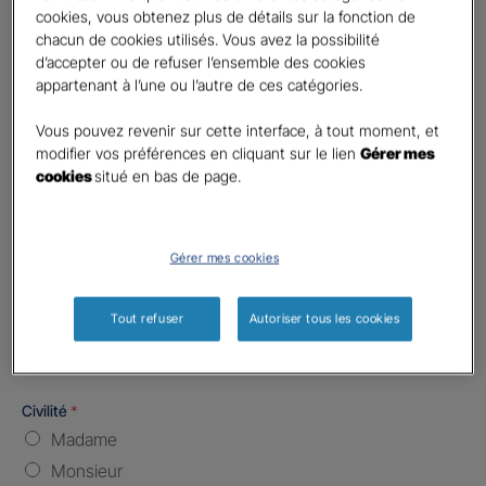
Code postal du risque
*
cookies, vous obtenez plus de détails sur la fonction de
chacun de cookies utilisés. Vous avez la possibilité
d’accepter ou de refuser l’ensemble des cookies
Nombre de caractères restants :
5 caractères restants
La limite est de 5 caractères. Caractères restants : 5.
appartenant à l’une ou l’autre de ces catégories.
Type d'assurance souhaitée
*
Vous pouvez revenir sur cette interface, à tout moment, et
Responsabilité Civile
modifier vos préférences en cliquant sur le lien
Gérer mes
Batiment / Local commercial
cookies
situé en bas de page.
Autre
Vos informations :
Gérer mes cookies
Etes-vous déjà client Gan assurances ?
*
Tout refuser
Autoriser tous les cookies
Oui
Non
Civilité
*
Madame
Monsieur