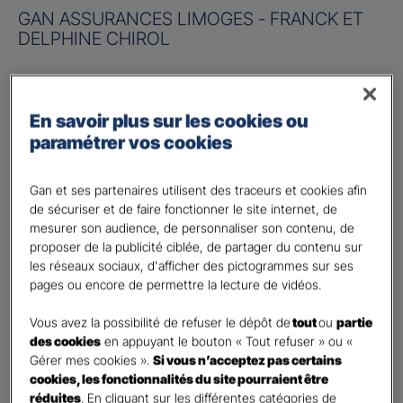
GAN ASSURANCES LIMOGES - FRANCK ET
DELPHINE CHIROL
Risque à assurer :
En savoir plus sur les cookies ou
Nom de société (Raison sociale)
*
paramétrer vos cookies
Nombre de caractères restants :
50 caractères restants
La limite est de 50 caractères. Caractères restants : 50.
Gan et ses partenaires utilisent des traceurs et cookies afin
de sécuriser et de faire fonctionner le site internet, de
Activité
*
mesurer son audience, de personnaliser son contenu, de
proposer de la publicité ciblée, de partager du contenu sur
les réseaux sociaux, d'afficher des pictogrammes sur ses
Indiquez l'activité professionnelle de votre entreprise
pages ou encore de permettre la lecture de vidéos.
Chiffre d'affaires annuel
Vous avez la possibilité de refuser le dépôt de
tout
ou
partie
des cookies
en appuyant le bouton « Tout refuser » ou «
Nombre de caractères restants :
9 caractères restants
Indiquez un montant annuel en euro, même approximatif.
Gérer mes cookies ».
Si vous n’acceptez pas certains
La limite est de 9 caractères. Caractères restants : 9.
cookies, les fonctionnalités du site pourraient être
réduites
. En cliquant sur les différentes catégories de