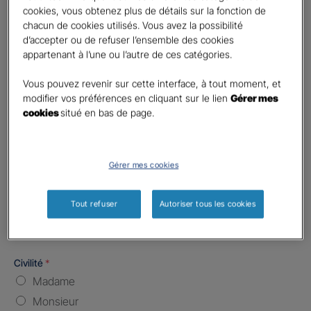
Code postal du risque
*
cookies, vous obtenez plus de détails sur la fonction de
chacun de cookies utilisés. Vous avez la possibilité
d’accepter ou de refuser l’ensemble des cookies
Nombre de caractères restants :
5 caractères restants
La limite est de 5 caractères. Caractères restants : 5.
appartenant à l’une ou l’autre de ces catégories.
Type d'assurance souhaitée
*
Vous pouvez revenir sur cette interface, à tout moment, et
Responsabilité Civile
modifier vos préférences en cliquant sur le lien
Gérer mes
Batiment / Local commercial
cookies
situé en bas de page.
Autre
Vos informations :
Gérer mes cookies
Etes-vous déjà client Gan assurances ?
*
Tout refuser
Autoriser tous les cookies
Oui
Non
Civilité
*
Madame
Monsieur