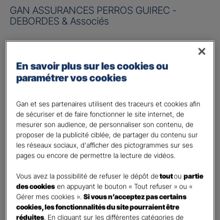
GAN ASSURANCES PERROS GUIREC -
DEBORDES & Associés
Risque à assurer :
En savoir plus sur les cookies ou
Nom de société (Raison sociale)
*
paramétrer vos cookies
Nombre de caractères restants :
50 caractères restants
La limite est de 50 caractères. Caractères restants : 50.
Gan et ses partenaires utilisent des traceurs et cookies afin
de sécuriser et de faire fonctionner le site internet, de
Activité
*
mesurer son audience, de personnaliser son contenu, de
proposer de la publicité ciblée, de partager du contenu sur
les réseaux sociaux, d'afficher des pictogrammes sur ses
Indiquez l'activité professionnelle de votre entreprise
pages ou encore de permettre la lecture de vidéos.
Chiffre d'affaires annuel
Vous avez la possibilité de refuser le dépôt de
tout
ou
partie
des cookies
en appuyant le bouton « Tout refuser » ou «
Nombre de caractères restants :
9 caractères restants
Indiquez un montant annuel en euro, même approximatif.
Gérer mes cookies ».
Si vous n’acceptez pas certains
La limite est de 9 caractères. Caractères restants : 9.
cookies, les fonctionnalités du site pourraient être
réduites
. En cliquant sur les différentes catégories de