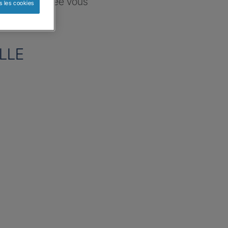
ce sélectionnée vous
s les cookies
re besoin
LLE