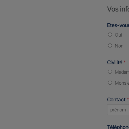
Vos inf
Etes-vous
Oui
Non
Civilité
*
Mada
Monsi
Contact
*
First
Télépho