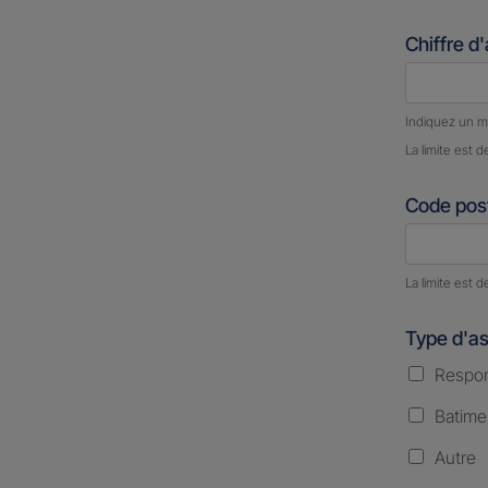
Chiffre d
Nombre d
Indiquez un m
La limite est d
Code post
Nombre d
La limite est d
Type d'a
Respons
Batime
Autre