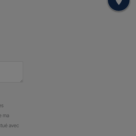
Mon
es
de ma
ctué avec