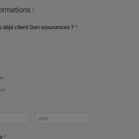
ormations :
 déjà client Gan assurances ?
*
me
eur
Last
ne
*