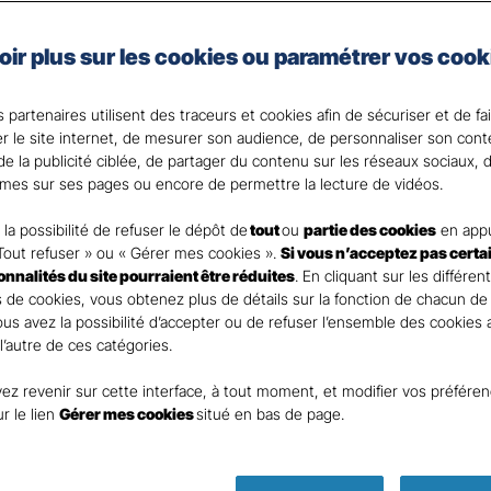
nces
Commerces 
oir plus sur les cookies ou paramétrer vos cook
rants
 partenaires utilisent des traceurs et cookies afin de sécuriser et de fa
er le site internet, de mesurer son audience, de personnaliser son con
e la publicité ciblée, de partager du contenu sur les réseaux sociaux, d
mes sur ses pages ou encore de permettre la lecture de vidéos.
nt
la possibilité de refuser le dépôt de
tout
ou
partie des cookies
en appu
Tout refuser » ou « Gérer mes cookies ».
Si vous n’acceptez pas certa
ionnalités du site pourraient être réduites
. En cliquant sur les différen
 de cookies, vous obtenez plus de détails sur la fonction de chacun de
Vous avez la possibilité d’accepter ou de refuser l’ensemble des cookies
 l’autre de ces catégories.
ez revenir sur cette interface, à tout moment, et modifier vos préfére
DEMANDE DE DEVIS
ur le lien
Gérer mes cookies
situé en bas de page.