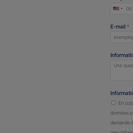
Unite
States
E-mail
*
+1
Informati
Informat
En coc
données pe
demande in
mes inform