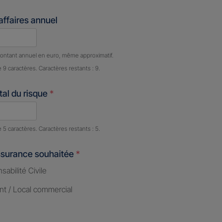
'affaires annuel
e caractères restants :
9 caractères restants
ontant annuel en euro, même approximatif.
e 9 caractères. Caractères restants : 9.
al du risque
*
e caractères restants :
5 caractères restants
e 5 caractères. Caractères restants : 5.
ssurance souhaitée
*
abilité Civile
nt / Local commercial