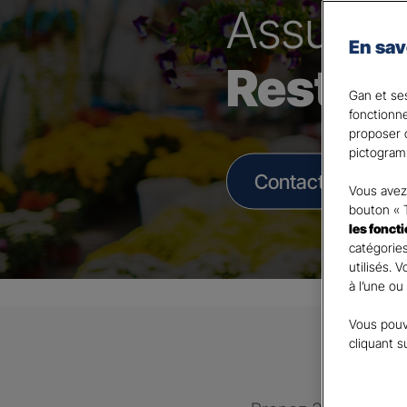
Assura
En sav
Restau
Gan et ses
fonctionn
proposer d
pictogram
Contacter un Age
Vous avez 
bouton « 
les fonct
catégories
utilisés. 
à l’une ou
Vous pouv
cliquant s