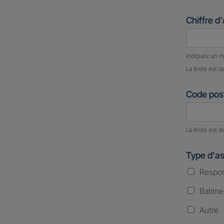
Chiffre d
Nombre d
Indiquez un m
La limite est d
Code post
Nombre d
La limite est d
Type d'a
Respons
Batime
Autre