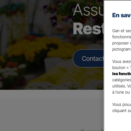
Assura
En sav
Restau
Gan et ses
fonctionn
proposer d
pictogram
Contacter un Age
Vous avez 
bouton « 
les fonct
catégories
utilisés. 
à l’une ou
Vous pouv
cliquant s