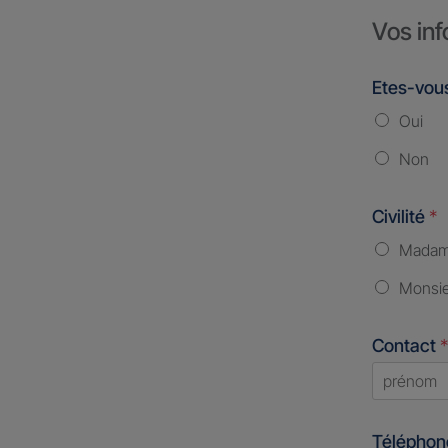
Vos inf
Etes-vous
Oui
Non
Civilité
*
Mada
Monsi
Contact
*
First
Télépho