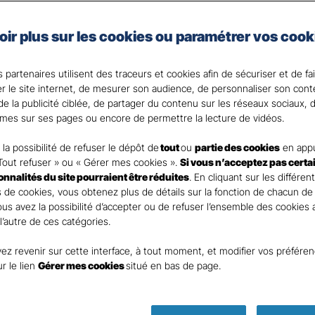
nces
Commerces 
oir plus sur les cookies ou paramétrer vos cook
rants
 partenaires utilisent des traceurs et cookies afin de sécuriser et de fa
er le site internet, de mesurer son audience, de personnaliser son con
e la publicité ciblée, de partager du contenu sur les réseaux sociaux, d
mes sur ses pages ou encore de permettre la lecture de vidéos.
nt
la possibilité de refuser le dépôt de
tout
ou
partie des cookies
en appu
Tout refuser » ou « Gérer mes cookies ».
Si vous n’acceptez pas certa
ionnalités du site pourraient être réduites
. En cliquant sur les différen
 de cookies, vous obtenez plus de détails sur la fonction de chacun de
Vous avez la possibilité d’accepter ou de refuser l’ensemble des cookies
 l’autre de ces catégories.
ez revenir sur cette interface, à tout moment, et modifier vos préfére
DEMANDE DE DEVIS
ur le lien
Gérer mes cookies
situé en bas de page.