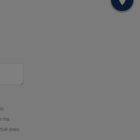
Mon
es
de ma
ctué avec