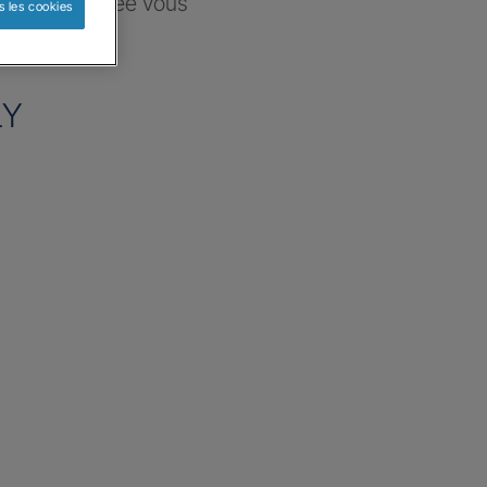
ce sélectionnée vous
s les cookies
re besoin
LY