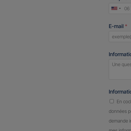
Unite
States
E-mail
*
+1
Informati
Informat
En coc
données pe
demande in
mes inform