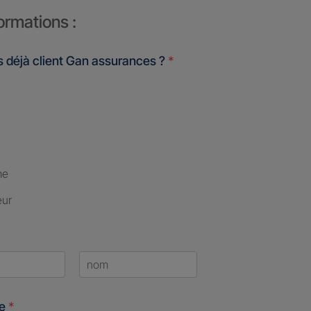
ormations :
 déjà client Gan assurances ?
*
me
eur
Last
ne
*