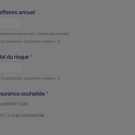
'affaires annuel
e caractères restants :
9 caractères restants
ontant annuel en euro, même approximatif.
e 9 caractères. Caractères restants : 9.
al du risque
*
e caractères restants :
5 caractères restants
e 5 caractères. Caractères restants : 5.
ssurance souhaitée
*
abilité Civile
nt / Local commercial