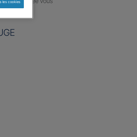
ce sélectionnée vous
s les cookies
re besoin
UGE