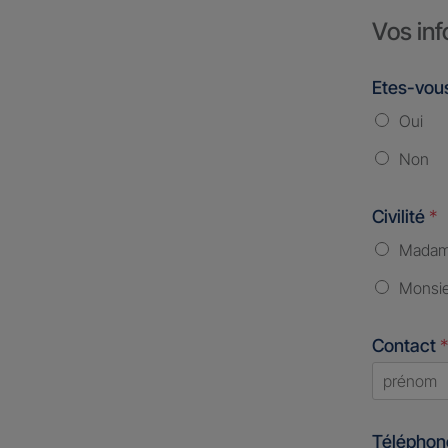
Vos inf
Etes-vous
Oui
Non
Civilité
*
Mada
Monsi
Contact
*
First
Télépho