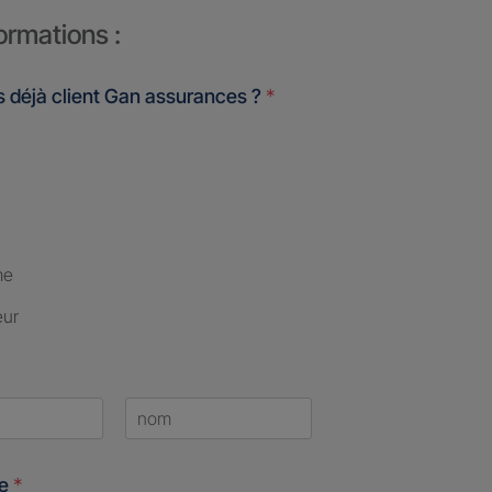
ormations :
 déjà client Gan assurances ?
*
me
eur
Last
ne
*