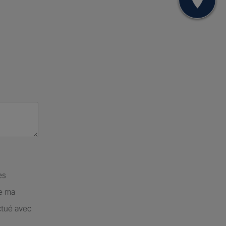
Mon
es
de ma
ctué avec