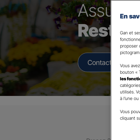
Assura
En sav
Restau
Gan et ses
fonctionn
proposer d
pictogram
Contacter un Age
Vous avez 
bouton « 
les fonct
catégories
utilisés. 
à l’une ou
Vous pouv
cliquant s