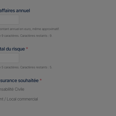
'affaires annuel
e caractères restants :
9 caractères restants
ontant annuel en euro, même approximatif.
e 9 caractères. Caractères restants : 9.
al du risque
*
e caractères restants :
5 caractères restants
e 5 caractères. Caractères restants : 5.
ssurance souhaitée
*
abilité Civile
nt / Local commercial