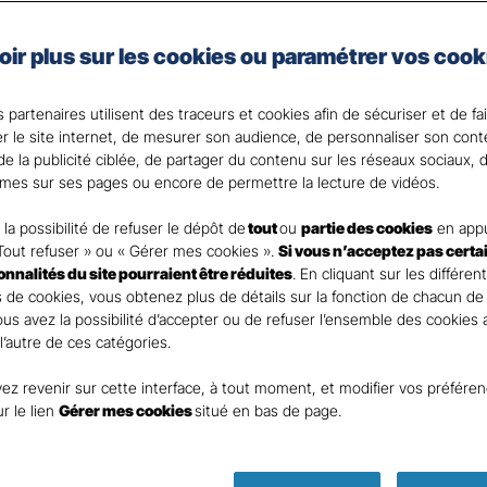
nces
Commerces 
oir plus sur les cookies ou paramétrer vos cook
rants
 partenaires utilisent des traceurs et cookies afin de sécuriser et de fa
er le site internet, de mesurer son audience, de personnaliser son con
e la publicité ciblée, de partager du contenu sur les réseaux sociaux, d
mes sur ses pages ou encore de permettre la lecture de vidéos.
nt
la possibilité de refuser le dépôt de
tout
ou
partie des cookies
en appu
Tout refuser » ou « Gérer mes cookies ».
Si vous n’acceptez pas certa
ionnalités du site pourraient être réduites
. En cliquant sur les différen
 de cookies, vous obtenez plus de détails sur la fonction de chacun de
Vous avez la possibilité d’accepter ou de refuser l’ensemble des cookies
 l’autre de ces catégories.
ez revenir sur cette interface, à tout moment, et modifier vos préfére
DEMANDE DE DEVIS
ur le lien
Gérer mes cookies
situé en bas de page.