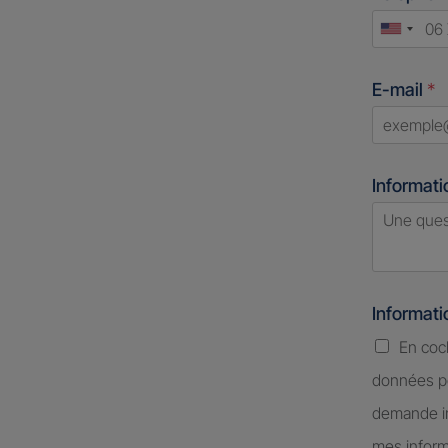
Unite
States
E-mail
*
+1
Informati
Informat
En coc
données pe
demande in
mes inform