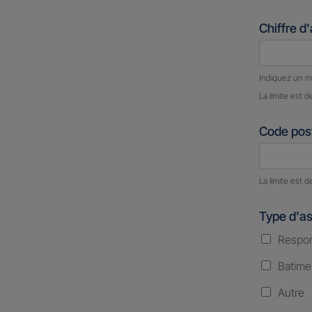
Chiffre d
Nombre d
Indiquez un m
La limite est d
Code post
Nombre d
La limite est d
Type d'a
Respons
Batime
Autre