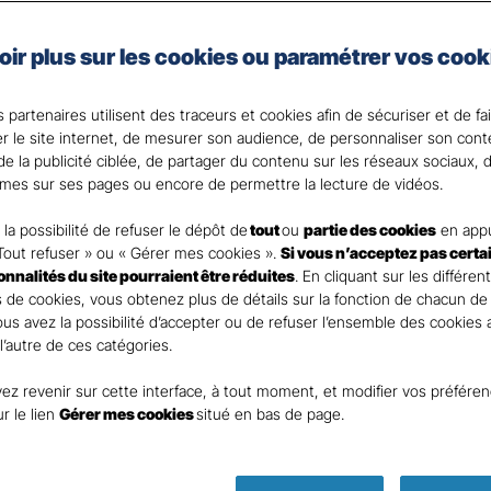
nces
Commerces 
oir plus sur les cookies ou paramétrer vos cook
rants
 partenaires utilisent des traceurs et cookies afin de sécuriser et de fa
er le site internet, de mesurer son audience, de personnaliser son con
e la publicité ciblée, de partager du contenu sur les réseaux sociaux, d
mes sur ses pages ou encore de permettre la lecture de vidéos.
nt
la possibilité de refuser le dépôt de
tout
ou
partie des cookies
en appu
Tout refuser » ou « Gérer mes cookies ».
Si vous n’acceptez pas certa
ionnalités du site pourraient être réduites
. En cliquant sur les différen
 de cookies, vous obtenez plus de détails sur la fonction de chacun de
Vous avez la possibilité d’accepter ou de refuser l’ensemble des cookies
 l’autre de ces catégories.
ez revenir sur cette interface, à tout moment, et modifier vos préfére
DEMANDE DE DEVIS
ur le lien
Gérer mes cookies
situé en bas de page.