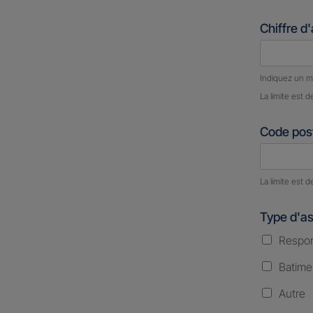
Chiffre d
Nombre d
Indiquez un m
La limite est d
Code post
Nombre d
La limite est d
Type d'a
Respons
Batime
Autre