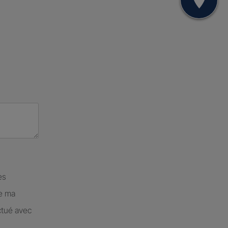
Mon
es
de ma
ctué avec