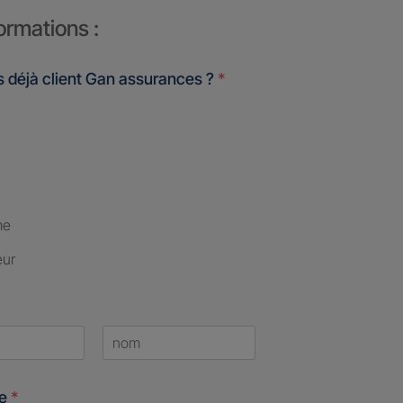
ormations :
 déjà client Gan assurances ?
*
me
eur
Last
ne
*