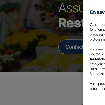
Assura
En sav
Restau
Gan et ses
fonctionn
proposer d
pictogram
Contacter un Age
Vous avez 
bouton « 
les fonct
catégories
utilisés. 
à l’une ou
Vous pouv
cliquant s