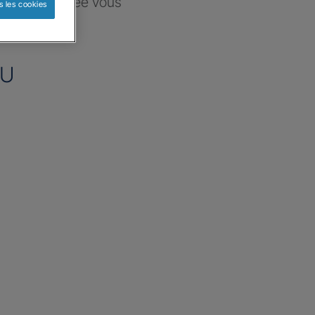
ce sélectionnée vous
s les cookies
re besoin
AU