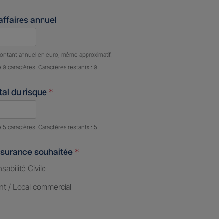
'affaires annuel
e caractères restants :
9 caractères restants
ontant annuel en euro, même approximatif.
e 9 caractères. Caractères restants : 9.
al du risque
*
e caractères restants :
5 caractères restants
e 5 caractères. Caractères restants : 5.
ssurance souhaitée
*
abilité Civile
nt / Local commercial