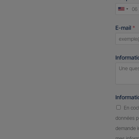
Unite
States
E-mail
*
+1
Informati
Informat
En coc
données pe
demande in
mes inform