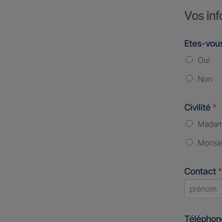
Vos inf
Etes-vous
Oui
Non
Civilité
*
Mada
Monsi
Contact
*
First
Télépho