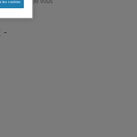
ce sélectionnée vous
s les cookies
re besoin
 -