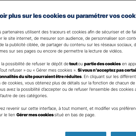
nces
Commerces 
oir plus sur les cookies ou paramétrer vos cook
rants
 partenaires utilisent des traceurs et cookies afin de sécuriser et de fa
er le site internet, de mesurer son audience, de personnaliser son con
e la publicité ciblée, de partager du contenu sur les réseaux sociaux, d
mes sur ses pages ou encore de permettre la lecture de vidéos.
nt
la possibilité de refuser le dépôt de
tout
ou
partie des cookies
en appu
Tout refuser » ou « Gérer mes cookies ».
Si vous n’acceptez pas certa
ionnalités du site pourraient être réduites
. En cliquant sur les différen
 de cookies, vous obtenez plus de détails sur la fonction de chacun de
Vous avez la possibilité d’accepter ou de refuser l’ensemble des cookies
 l’autre de ces catégories.
ez revenir sur cette interface, à tout moment, et modifier vos préfére
DEMANDE DE DEVIS
ur le lien
Gérer mes cookies
situé en bas de page.