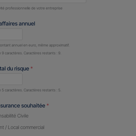
ivité professionnelle de votre entreprise
'affaires annuel
e caractères restants :
9 caractères restants
ontant annuel en euro, même approximatif.
e 9 caractères. Caractères restants : 9.
al du risque
*
e caractères restants :
5 caractères restants
e 5 caractères. Caractères restants : 5.
ssurance souhaitée
*
abilité Civile
nt / Local commercial