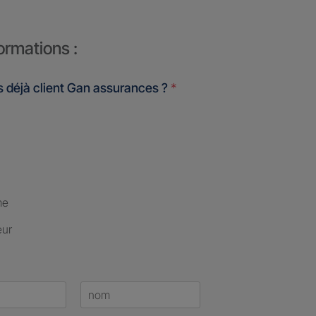
ormations :
 déjà client Gan assurances ?
*
me
eur
Last