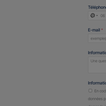
Télépho
No
count
E-mail
*
select
Informati
Informat
En coc
données pe