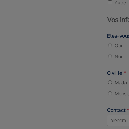
Autre
Vos inf
Etes-vous
Oui
Non
Civilité
*
Mada
Monsi
Contact
*
First