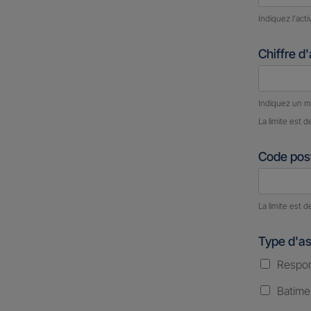
Indiquez l'act
Chiffre d
Nombre d
Indiquez un m
La limite est d
Code post
Nombre d
La limite est d
Type d'a
Respons
Batime