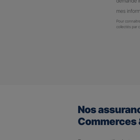
demande in
mes inform
Pour connaitre
collectés par 
Nos assuran
Commerces &