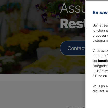
Assura
En sav
Restau
Gan et ses
fonctionn
proposer d
pictogram
Contacter un Age
Vous avez 
bouton « 
les fonct
catégories
utilisés. 
à l’une ou
Vous pouv
cliquant s