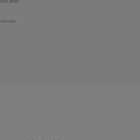
ctué avec
de données