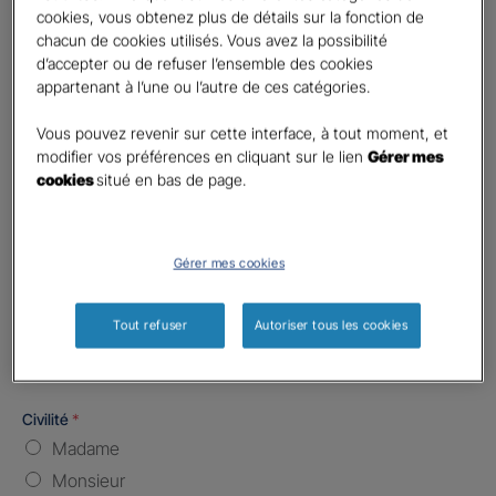
Code postal du risque
*
cookies, vous obtenez plus de détails sur la fonction de
chacun de cookies utilisés. Vous avez la possibilité
d’accepter ou de refuser l’ensemble des cookies
Nombre de caractères restants :
5 caractères restants
La limite est de 5 caractères. Caractères restants : 5.
appartenant à l’une ou l’autre de ces catégories.
Type d'assurance souhaitée
*
Vous pouvez revenir sur cette interface, à tout moment, et
Responsabilité Civile
modifier vos préférences en cliquant sur le lien
Gérer mes
Batiment / Local commercial
cookies
situé en bas de page.
Autre
Vos informations :
Gérer mes cookies
Etes-vous déjà client Gan assurances ?
*
Tout refuser
Autoriser tous les cookies
Oui
Non
Civilité
*
Madame
Monsieur