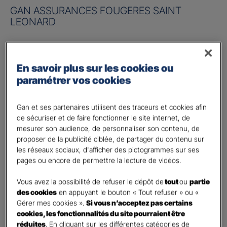
GAN ASSURANCES FOUGERES SAINT
LEONARD
Risque à assurer :
En savoir plus sur les cookies ou
Nom de société (Raison sociale)
*
paramétrer vos cookies
Nombre de caractères restants :
50 caractères restants
La limite est de 50 caractères. Caractères restants : 50.
Gan et ses partenaires utilisent des traceurs et cookies afin
de sécuriser et de faire fonctionner le site internet, de
Activité
*
mesurer son audience, de personnaliser son contenu, de
proposer de la publicité ciblée, de partager du contenu sur
les réseaux sociaux, d'afficher des pictogrammes sur ses
Indiquez l'activité professionnelle de votre entreprise
pages ou encore de permettre la lecture de vidéos.
Chiffre d'affaires annuel
Vous avez la possibilité de refuser le dépôt de
tout
ou
partie
des cookies
en appuyant le bouton « Tout refuser » ou «
Nombre de caractères restants :
9 caractères restants
Indiquez un montant annuel en euro, même approximatif.
Gérer mes cookies ».
Si vous n’acceptez pas certains
La limite est de 9 caractères. Caractères restants : 9.
cookies, les fonctionnalités du site pourraient être
réduites
. En cliquant sur les différentes catégories de