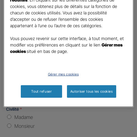
cookies, vous obtenez plus de détails sur la fonction de
chacun de cookies utilisés. Vous avez la possibilité
Nombre de caractères restants :
5 caractères restants
La limite est de 5 caractères. Caractères restants : 5.
d’accepter ou de refuser l’ensemble des cookies
appartenant à l’une ou l’autre de ces catégories.
Type d'assurance souhaitée
*
Responsabilité Civile
Vous pouvez revenir sur cette interface, à tout moment, et
Batiment / Local commercial
modifier vos préférences en cliquant sur le lien
Gérer mes
cookies
situé en bas de page.
Autre
Vos informations :
Gérer mes cookies
Etes-vous déjà client Gan assurances ?
*
Oui
Tout refuser
Autoriser tous les cookies
Non
Civilité
*
Madame
Monsieur