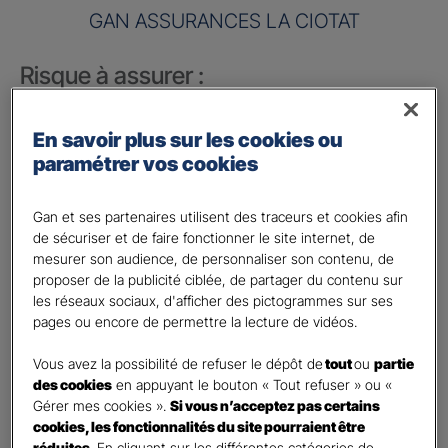
GAN ASSURANCES LA CIOTAT
Risque à assurer :
Nom de société (Raison sociale)
*
En savoir plus sur les cookies ou
paramétrer vos cookies
Nombre de caractères restants :
50 caractères restants
La limite est de 50 caractères. Caractères restants : 50.
Gan et ses partenaires utilisent des traceurs et cookies afin
Activité
*
de sécuriser et de faire fonctionner le site internet, de
mesurer son audience, de personnaliser son contenu, de
Indiquez l'activité professionnelle de votre entreprise
proposer de la publicité ciblée, de partager du contenu sur
les réseaux sociaux, d'afficher des pictogrammes sur ses
Chiffre d'affaires annuel
pages ou encore de permettre la lecture de vidéos.
Vous avez la possibilité de refuser le dépôt de
tout
ou
partie
Nombre de caractères restants :
9 caractères restants
Indiquez un montant annuel en euro, même approximatif.
des cookies
en appuyant le bouton « Tout refuser » ou «
La limite est de 9 caractères. Caractères restants : 9.
Gérer mes cookies ».
Si vous n’acceptez pas certains
cookies, les fonctionnalités du site pourraient être
Code postal du risque
*
réduites
. En cliquant sur les différentes catégories de