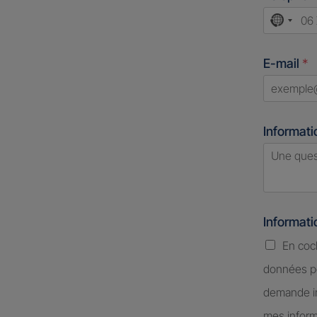
No
count
E-mail
*
select
Informati
Informat
En coc
données pe
demande in
mes inform