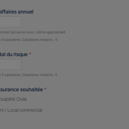
'affaires annuel
e caractères restants :
9 caractères restants
ontant annuel en euro, même approximatif.
e 9 caractères. Caractères restants : 9.
al du risque
*
e caractères restants :
5 caractères restants
e 5 caractères. Caractères restants : 5.
ssurance souhaitée
*
abilité Civile
nt / Local commercial