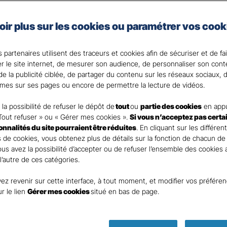
nces
Commerces 
oir plus sur les cookies ou paramétrer vos cook
rants
 partenaires utilisent des traceurs et cookies afin de sécuriser et de fa
er le site internet, de mesurer son audience, de personnaliser son con
e la publicité ciblée, de partager du contenu sur les réseaux sociaux, d
mes sur ses pages ou encore de permettre la lecture de vidéos.
nt
la possibilité de refuser le dépôt de
tout
ou
partie des cookies
en appu
Tout refuser » ou « Gérer mes cookies ».
Si vous n’acceptez pas certa
ionnalités du site pourraient être réduites
. En cliquant sur les différen
 de cookies, vous obtenez plus de détails sur la fonction de chacun de
Vous avez la possibilité d’accepter ou de refuser l’ensemble des cookies
 l’autre de ces catégories.
ez revenir sur cette interface, à tout moment, et modifier vos préfére
DEMANDE DE DEVIS
ur le lien
Gérer mes cookies
situé en bas de page.