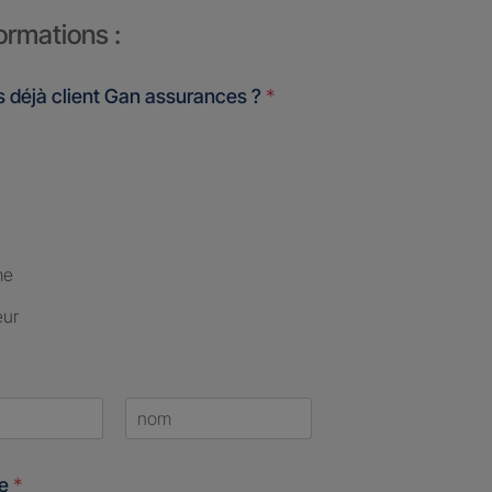
ormations :
 déjà client Gan assurances ?
*
me
eur
Last
ne
*