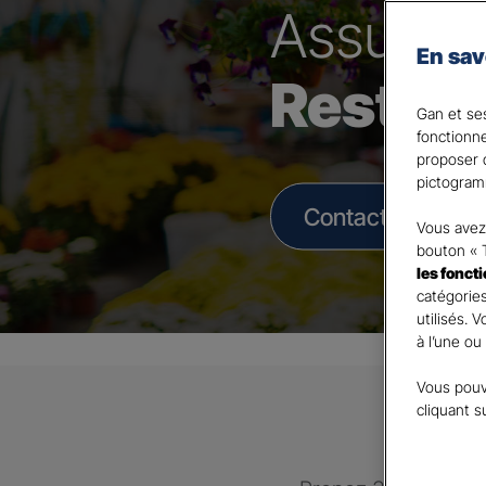
Assura
En sav
Restau
Gan et ses
fonctionn
proposer d
pictogram
Contacter un Age
Vous avez 
bouton « 
les fonct
catégories
utilisés. 
à l’une ou
Vous pouv
cliquant s