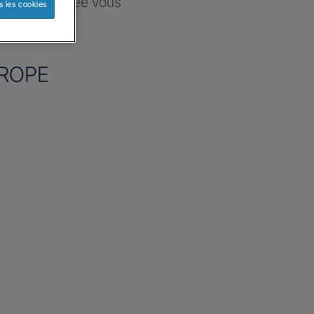
ce sélectionnée vous
s les cookies
re besoin
ROPE