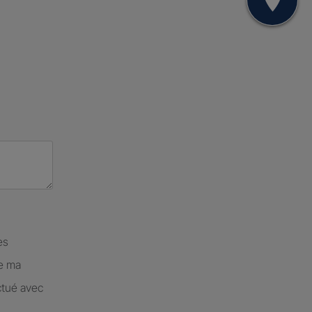
Mon
es
de ma
ctué avec