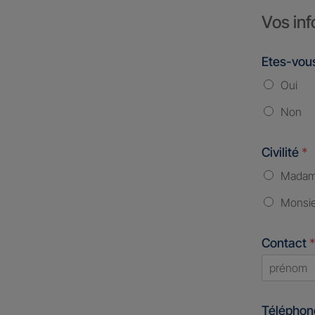
Vos inf
Etes-vous
Oui
Non
Civilité
*
Mada
Monsi
Contact
*
First
Télépho