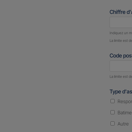
Chiffre d
Nombre d
Indiquez un m
La limite est d
Code post
Nombre d
La limite est d
Type d'a
Respons
Batime
Autre