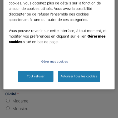
cookies, vous obtenez plus de détails sur la fonction de
chacun de cookies utilisés. Vous avez la possibilité
Nombre de caractères restants :
5 caractères restants
La limite est de 5 caractères. Caractères restants : 5.
d’accepter ou de refuser l’ensemble des cookies
appartenant à l’une ou l’autre de ces catégories.
Type d'assurance souhaitée
*
Responsabilité Civile
Vous pouvez revenir sur cette interface, à tout moment, et
modifier vos préférences en cliquant sur le lien
Gérer mes
Batiment / Local commercial
cookies
situé en bas de page.
Autre
Vos informations :
Gérer mes cookies
Etes-vous déjà client Gan assurances ?
*
Oui
Tout refuser
Autoriser tous les cookies
Non
Civilité
*
Madame
Monsieur