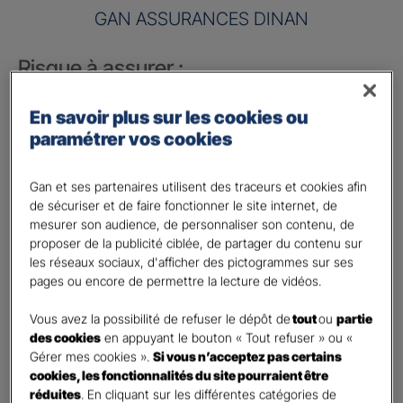
GAN ASSURANCES DINAN
Risque à assurer :
Nom de société (Raison sociale)
*
En savoir plus sur les cookies ou
paramétrer vos cookies
Nombre de caractères restants :
50 caractères restants
La limite est de 50 caractères. Caractères restants : 50.
Gan et ses partenaires utilisent des traceurs et cookies afin
Activité
*
de sécuriser et de faire fonctionner le site internet, de
mesurer son audience, de personnaliser son contenu, de
proposer de la publicité ciblée, de partager du contenu sur
Indiquez l'activité professionnelle de votre entreprise
les réseaux sociaux, d'afficher des pictogrammes sur ses
pages ou encore de permettre la lecture de vidéos.
Chiffre d'affaires annuel
Vous avez la possibilité de refuser le dépôt de
tout
ou
partie
Nombre de caractères restants :
9 caractères restants
des cookies
en appuyant le bouton « Tout refuser » ou «
Indiquez un montant annuel en euro, même approximatif.
Gérer mes cookies ».
Si vous n’acceptez pas certains
La limite est de 9 caractères. Caractères restants : 9.
cookies, les fonctionnalités du site pourraient être
Code postal du risque
*
réduites
. En cliquant sur les différentes catégories de