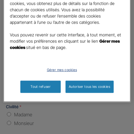
cookies, vous obtenez plus de détails sur la fonction de
chacun de cookies utilisés. Vous avez la possibilité
Nombre de caractères restants :
5 caractères restants
La limite est de 5 caractères. Caractères restants : 5.
d’accepter ou de refuser l’ensemble des cookies
appartenant à l’une ou l’autre de ces catégories.
Type d'assurance souhaitée
*
Responsabilité Civile
Vous pouvez revenir sur cette interface, à tout moment, et
modifier vos préférences en cliquant sur le lien
Gérer mes
Batiment / Local commercial
cookies
situé en bas de page.
Autre
Vos informations :
Gérer mes cookies
Etes-vous déjà client Gan assurances ?
*
Oui
Tout refuser
Autoriser tous les cookies
Non
Civilité
*
Madame
Monsieur