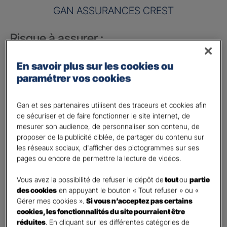
GAN ASSURANCES CREST
Risque à assurer :
Nom de société (Raison sociale)
*
En savoir plus sur les cookies ou
paramétrer vos cookies
Nombre de caractères restants :
50 caractères restants
La limite est de 50 caractères. Caractères restants : 50.
Gan et ses partenaires utilisent des traceurs et cookies afin
Activité
*
de sécuriser et de faire fonctionner le site internet, de
mesurer son audience, de personnaliser son contenu, de
proposer de la publicité ciblée, de partager du contenu sur
Indiquez l'activité professionnelle de votre entreprise
les réseaux sociaux, d'afficher des pictogrammes sur ses
pages ou encore de permettre la lecture de vidéos.
Chiffre d'affaires annuel
Vous avez la possibilité de refuser le dépôt de
tout
ou
partie
Nombre de caractères restants :
9 caractères restants
des cookies
en appuyant le bouton « Tout refuser » ou «
Indiquez un montant annuel en euro, même approximatif.
Gérer mes cookies ».
Si vous n’acceptez pas certains
La limite est de 9 caractères. Caractères restants : 9.
cookies, les fonctionnalités du site pourraient être
Code postal du risque
*
réduites
. En cliquant sur les différentes catégories de