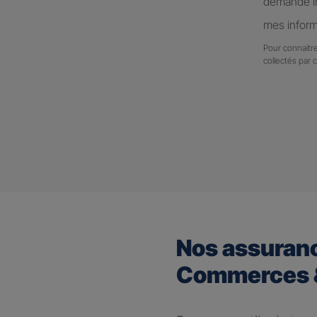
demande in
mes inform
Pour connaitre
collectés par 
Nos assuran
Commerces &