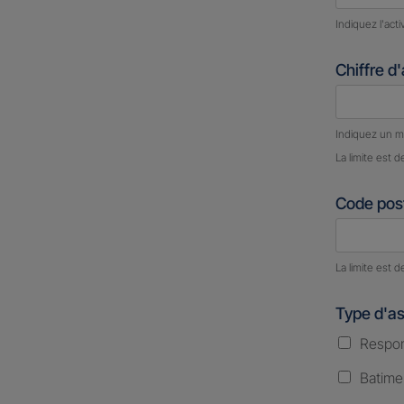
Indiquez l'act
Chiffre d
Nombre d
Indiquez un m
La limite est d
Code post
Nombre d
La limite est d
Type d'a
Respons
Batime