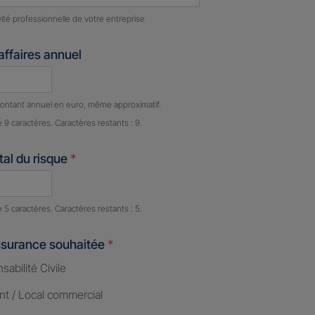
ivité professionnelle de votre entreprise
'affaires annuel
e caractères restants :
9 caractères restants
ontant annuel en euro, même approximatif.
e 9 caractères. Caractères restants : 9.
al du risque
*
e caractères restants :
5 caractères restants
e 5 caractères. Caractères restants : 5.
ssurance souhaitée
*
abilité Civile
nt / Local commercial