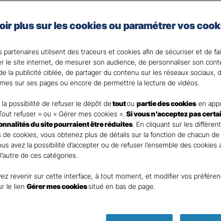
nces
Commerces 
oir plus sur les cookies ou paramétrer vos cook
rants
 partenaires utilisent des traceurs et cookies afin de sécuriser et de fa
er le site internet, de mesurer son audience, de personnaliser son con
e la publicité ciblée, de partager du contenu sur les réseaux sociaux, d
mes sur ses pages ou encore de permettre la lecture de vidéos.
nt
la possibilité de refuser le dépôt de
tout
ou
partie des cookies
en appu
Tout refuser » ou « Gérer mes cookies ».
Si vous n’acceptez pas certa
ionnalités du site pourraient être réduites
. En cliquant sur les différen
 de cookies, vous obtenez plus de détails sur la fonction de chacun de
Vous avez la possibilité d’accepter ou de refuser l’ensemble des cookies
 l’autre de ces catégories.
ez revenir sur cette interface, à tout moment, et modifier vos préfére
DEMANDE DE DEVIS
ur le lien
Gérer mes cookies
situé en bas de page.