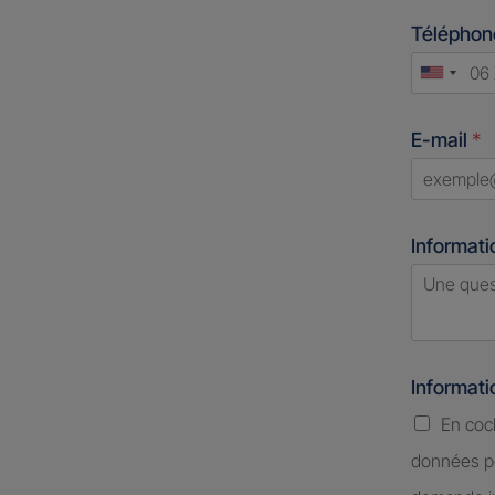
Télépho
Unite
States
E-mail
*
+1
Informati
Informat
En coc
données pe