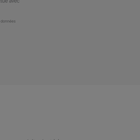
ctué avec
de données