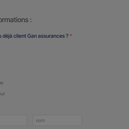
ormations :
 déjà client Gan assurances ?
*
me
eur
Last