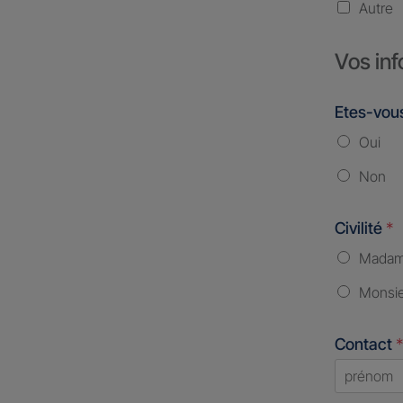
Autre
Vos inf
Etes-vous
Oui
Non
Civilité
*
Mada
Monsi
Contact
*
First