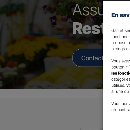
Assura
En sav
Restau
Gan et ses
fonctionn
proposer d
pictogram
Contacter un Age
Vous avez 
bouton « 
les fonct
catégories
utilisés. 
à l’une ou
Vous pouv
cliquant s