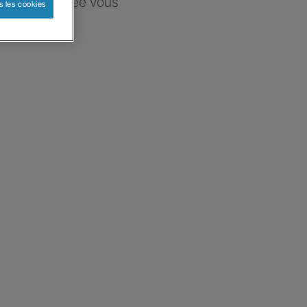
ce sélectionnée vous
s les cookies
re besoin