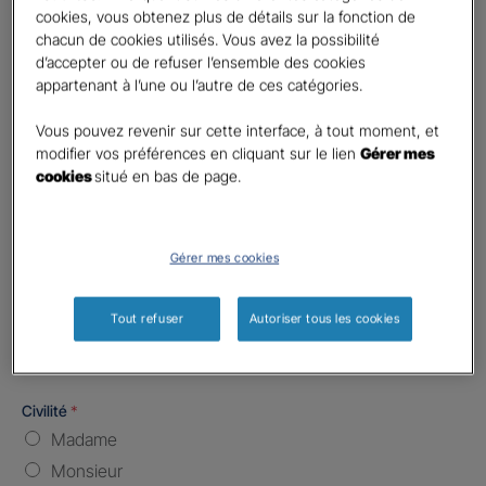
Code postal du risque
*
cookies, vous obtenez plus de détails sur la fonction de
chacun de cookies utilisés. Vous avez la possibilité
d’accepter ou de refuser l’ensemble des cookies
Nombre de caractères restants :
5 caractères restants
La limite est de 5 caractères. Caractères restants : 5.
appartenant à l’une ou l’autre de ces catégories.
Type d'assurance souhaitée
*
Vous pouvez revenir sur cette interface, à tout moment, et
Responsabilité Civile
modifier vos préférences en cliquant sur le lien
Gérer mes
Batiment / Local commercial
cookies
situé en bas de page.
Autre
Vos informations :
Gérer mes cookies
Etes-vous déjà client Gan assurances ?
*
Tout refuser
Autoriser tous les cookies
Oui
Non
Civilité
*
Madame
Monsieur