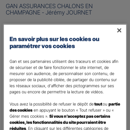
GAN ASSURANCES CHALONS EN
CHAMPAGNE - Jérémy JOURNET
Risque à assurer :
En savoir plus sur les cookies ou
Nom de société (Raison sociale)
*
paramétrer vos cookies
Nombre de caractères restants :
50 caractères restants
La limite est de 50 caractères. Caractères restants : 50.
Gan et ses partenaires utilisent des traceurs et cookies afin
de sécuriser et de faire fonctionner le site internet, de
Activité
*
mesurer son audience, de personnaliser son contenu, de
proposer de la publicité ciblée, de partager du contenu sur
les réseaux sociaux, d'afficher des pictogrammes sur ses
Indiquez l'activité professionnelle de votre entreprise
pages ou encore de permettre la lecture de vidéos.
Chiffre d'affaires annuel
Vous avez la possibilité de refuser le dépôt de
tout
ou
partie
des cookies
en appuyant le bouton « Tout refuser » ou «
Nombre de caractères restants :
9 caractères restants
Indiquez un montant annuel en euro, même approximatif.
Gérer mes cookies ».
Si vous n’acceptez pas certains
La limite est de 9 caractères. Caractères restants : 9.
cookies, les fonctionnalités du site pourraient être
réduites
. En cliquant sur les différentes catégories de