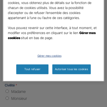
cookies, vous obtenez plus de détails sur la fonction de
chacun de cookies utilisés. Vous avez la possibilité
Nombre de caractères restants :
5 caractères restants
La limite est de 5 caractères. Caractères restants : 5.
d’accepter ou de refuser l’ensemble des cookies
appartenant à l’une ou l’autre de ces catégories.
Type d'assurance souhaitée
*
Responsabilité Civile
Vous pouvez revenir sur cette interface, à tout moment, et
modifier vos préférences en cliquant sur le lien
Gérer mes
Batiment / Local commercial
cookies
situé en bas de page.
Autre
Vos informations :
Gérer mes cookies
Etes-vous déjà client Gan assurances ?
*
Oui
Tout refuser
Autoriser tous les cookies
Non
Civilité
*
Madame
Monsieur