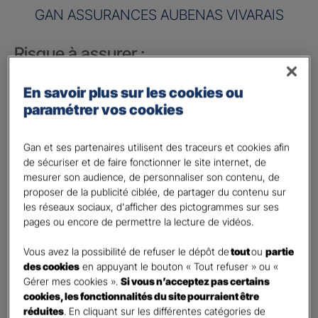
GAN ASSURANCES AUBENAS VIVARAIS
Risque à assurer :
Nom de société (Raison sociale)
*
En savoir plus sur les cookies ou
paramétrer vos cookies
Nombre de caractères restants :
50 caractères restants
La limite est de 50 caractères. Caractères restants : 50.
Gan et ses partenaires utilisent des traceurs et cookies afin
Activité
*
de sécuriser et de faire fonctionner le site internet, de
mesurer son audience, de personnaliser son contenu, de
proposer de la publicité ciblée, de partager du contenu sur
Indiquez l'activité professionnelle de votre entreprise
les réseaux sociaux, d'afficher des pictogrammes sur ses
pages ou encore de permettre la lecture de vidéos.
Chiffre d'affaires annuel
Vous avez la possibilité de refuser le dépôt de
tout
ou
partie
Nombre de caractères restants :
9 caractères restants
des cookies
en appuyant le bouton « Tout refuser » ou «
Indiquez un montant annuel en euro, même approximatif.
Gérer mes cookies ».
Si vous n’acceptez pas certains
La limite est de 9 caractères. Caractères restants : 9.
cookies, les fonctionnalités du site pourraient être
Code postal du risque
*
réduites
. En cliquant sur les différentes catégories de