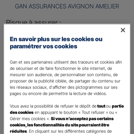
GAN ASSURANCES AVIGNON AMELIER
Risque à assurer :
Nom de société (Raison sociale)
*
En savoir plus sur les cookies ou
paramétrer vos cookies
Nombre de caractères restants :
50 caractères restants
La limite est de 50 caractères. Caractères restants : 50.
Gan et ses partenaires utilisent des traceurs et cookies afin
Activité
*
de sécuriser et de faire fonctionner le site internet, de
mesurer son audience, de personnaliser son contenu, de
proposer de la publicité ciblée, de partager du contenu sur
Indiquez l'activité professionnelle de votre entreprise
les réseaux sociaux, d'afficher des pictogrammes sur ses
pages ou encore de permettre la lecture de vidéos.
Chiffre d'affaires annuel
Vous avez la possibilité de refuser le dépôt de
tout
ou
partie
Nombre de caractères restants :
9 caractères restants
des cookies
en appuyant le bouton « Tout refuser » ou «
Indiquez un montant annuel en euro, même approximatif.
Gérer mes cookies ».
Si vous n’acceptez pas certains
La limite est de 9 caractères. Caractères restants : 9.
cookies, les fonctionnalités du site pourraient être
Code postal du risque
*
réduites
. En cliquant sur les différentes catégories de