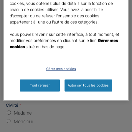
cookies, vous obtenez plus de détails sur la fonction de
chacun de cookies utilisés. Vous avez la possibilité
Nombre de caractères restants :
5 caractères restants
La limite est de 5 caractères. Caractères restants : 5.
d’accepter ou de refuser l’ensemble des cookies
appartenant à l’une ou l’autre de ces catégories.
Type d'assurance souhaitée
*
Responsabilité Civile
Vous pouvez revenir sur cette interface, à tout moment, et
modifier vos préférences en cliquant sur le lien
Gérer mes
Batiment / Local commercial
cookies
situé en bas de page.
Autre
Vos informations :
Gérer mes cookies
Etes-vous déjà client Gan assurances ?
*
Oui
Tout refuser
Autoriser tous les cookies
Non
Civilité
*
Madame
Monsieur