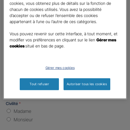
cookies, vous obtenez plus de détails sur la fonction de
chacun de cookies utilisés. Vous avez la possibilité
Nombre de caractères restants :
5 caractères restants
La limite est de 5 caractères. Caractères restants : 5.
d’accepter ou de refuser l’ensemble des cookies
appartenant à l’une ou l’autre de ces catégories.
Type d'assurance souhaitée
*
Responsabilité Civile
Vous pouvez revenir sur cette interface, à tout moment, et
modifier vos préférences en cliquant sur le lien
Gérer mes
Batiment / Local commercial
cookies
situé en bas de page.
Autre
Vos informations :
Gérer mes cookies
Etes-vous déjà client Gan assurances ?
*
Oui
Tout refuser
Autoriser tous les cookies
Non
Civilité
*
Madame
Monsieur