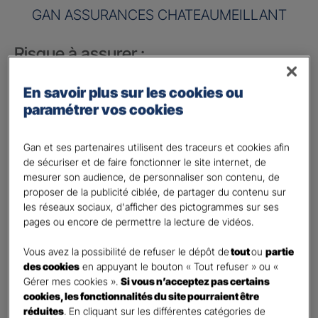
GAN ASSURANCES CHATEAUMEILLANT
Risque à assurer :
Nom de société (Raison sociale)
*
En savoir plus sur les cookies ou
paramétrer vos cookies
Nombre de caractères restants :
50 caractères restants
La limite est de 50 caractères. Caractères restants : 50.
Gan et ses partenaires utilisent des traceurs et cookies afin
Activité
*
de sécuriser et de faire fonctionner le site internet, de
mesurer son audience, de personnaliser son contenu, de
proposer de la publicité ciblée, de partager du contenu sur
Indiquez l'activité professionnelle de votre entreprise
les réseaux sociaux, d'afficher des pictogrammes sur ses
pages ou encore de permettre la lecture de vidéos.
Chiffre d'affaires annuel
Vous avez la possibilité de refuser le dépôt de
tout
ou
partie
Nombre de caractères restants :
9 caractères restants
des cookies
en appuyant le bouton « Tout refuser » ou «
Indiquez un montant annuel en euro, même approximatif.
Gérer mes cookies ».
Si vous n’acceptez pas certains
La limite est de 9 caractères. Caractères restants : 9.
cookies, les fonctionnalités du site pourraient être
Code postal du risque
*
réduites
. En cliquant sur les différentes catégories de