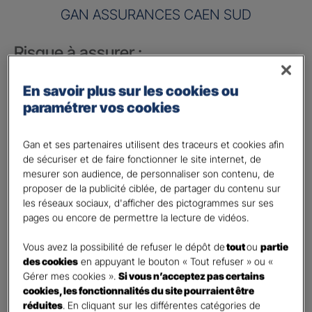
GAN ASSURANCES CAEN SUD
Risque à assurer :
Nom de société (Raison sociale)
*
En savoir plus sur les cookies ou
paramétrer vos cookies
Nombre de caractères restants :
50 caractères restants
La limite est de 50 caractères. Caractères restants : 50.
Gan et ses partenaires utilisent des traceurs et cookies afin
Activité
*
de sécuriser et de faire fonctionner le site internet, de
mesurer son audience, de personnaliser son contenu, de
proposer de la publicité ciblée, de partager du contenu sur
Indiquez l'activité professionnelle de votre entreprise
les réseaux sociaux, d'afficher des pictogrammes sur ses
pages ou encore de permettre la lecture de vidéos.
Chiffre d'affaires annuel
Vous avez la possibilité de refuser le dépôt de
tout
ou
partie
Nombre de caractères restants :
9 caractères restants
des cookies
en appuyant le bouton « Tout refuser » ou «
Indiquez un montant annuel en euro, même approximatif.
Gérer mes cookies ».
Si vous n’acceptez pas certains
La limite est de 9 caractères. Caractères restants : 9.
cookies, les fonctionnalités du site pourraient être
Code postal du risque
*
réduites
. En cliquant sur les différentes catégories de