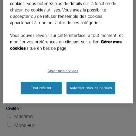
cookies, vous obtenez plus de détails sur la fonction de
chacun de cookies utilisés. Vous avez la possibilité
Nombre de caractères restants :
5 caractères restants
La limite est de 5 caractères. Caractères restants : 5.
d’accepter ou de refuser l’ensemble des cookies
appartenant à l’une ou l’autre de ces catégories.
Type d'assurance souhaitée
*
Responsabilité Civile
Vous pouvez revenir sur cette interface, à tout moment, et
modifier vos préférences en cliquant sur le lien
Gérer mes
Batiment / Local commercial
cookies
situé en bas de page.
Autre
Vos informations :
Gérer mes cookies
Etes-vous déjà client Gan assurances ?
*
Oui
Tout refuser
Autoriser tous les cookies
Non
Civilité
*
Madame
Monsieur