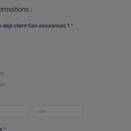
ormations :
 déjà client Gan assurances ?
*
me
eur
Last
ne
*