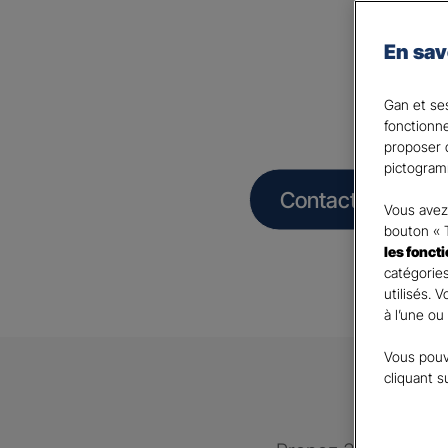
Assura
En sav
Restau
Gan et ses
fonctionn
proposer d
pictogram
Contacter un Age
Vous avez 
bouton « 
les fonct
catégories
utilisés. 
à l’une ou
Vous pouv
cliquant s