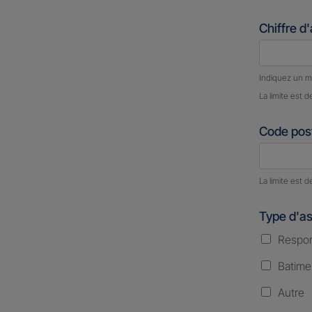
Chiffre d
Nombre d
Indiquez un m
La limite est d
Code post
Nombre d
La limite est d
Type d'a
Respons
Batime
Autre