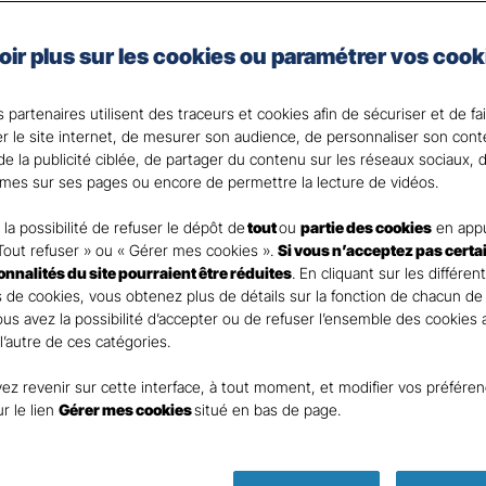
nces
Commerces 
oir plus sur les cookies ou paramétrer vos cook
rants
 partenaires utilisent des traceurs et cookies afin de sécuriser et de fa
er le site internet, de mesurer son audience, de personnaliser son con
e la publicité ciblée, de partager du contenu sur les réseaux sociaux, d
mes sur ses pages ou encore de permettre la lecture de vidéos.
nt
la possibilité de refuser le dépôt de
tout
ou
partie des cookies
en appu
Tout refuser » ou « Gérer mes cookies ».
Si vous n’acceptez pas certa
ionnalités du site pourraient être réduites
. En cliquant sur les différen
 de cookies, vous obtenez plus de détails sur la fonction de chacun de
Vous avez la possibilité d’accepter ou de refuser l’ensemble des cookies
 l’autre de ces catégories.
ez revenir sur cette interface, à tout moment, et modifier vos préfére
DEMANDE DE DEVIS
ur le lien
Gérer mes cookies
situé en bas de page.