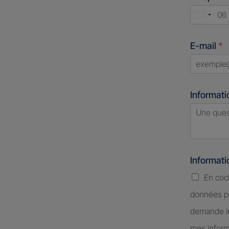
Unite
States
E-mail
*
+1
Informati
Informat
En coc
données pe
demande in
mes inform