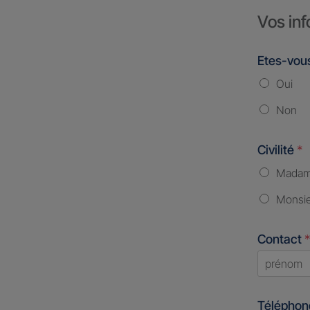
Vos inf
Etes-vous
Oui
Non
Civilité
*
Mada
Monsi
Contact
*
First
Télépho