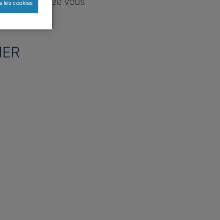
ce sélectionnée vous
s les cookies
re besoin
MER