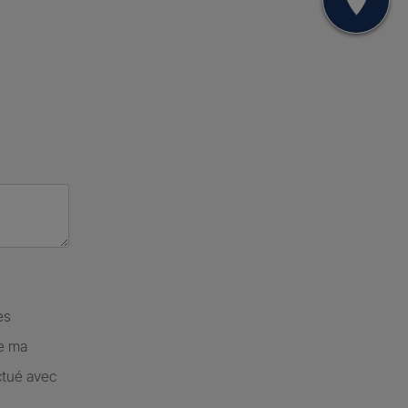
Mon
es
de ma
ctué avec