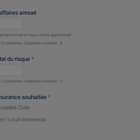
'affaires annuel
e caractères restants :
9 caractères restants
ontant annuel en euro, même approximatif.
e 9 caractères. Caractères restants : 9.
al du risque
*
e caractères restants :
5 caractères restants
e 5 caractères. Caractères restants : 5.
ssurance souhaitée
*
abilité Civile
nt / Local commercial