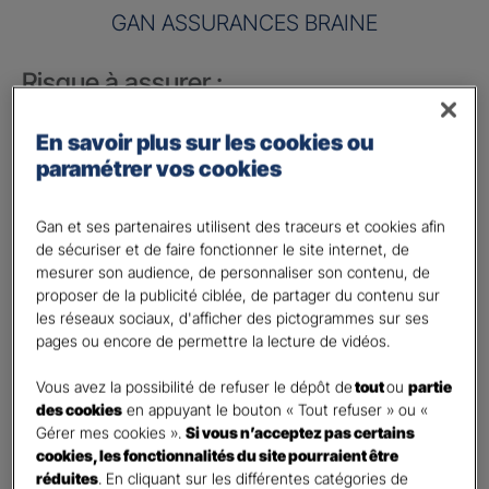
GAN ASSURANCES BRAINE
Risque à assurer :
Nom de société (Raison sociale)
*
En savoir plus sur les cookies ou
paramétrer vos cookies
Nombre de caractères restants :
50 caractères restants
La limite est de 50 caractères. Caractères restants : 50.
Gan et ses partenaires utilisent des traceurs et cookies afin
Activité
*
de sécuriser et de faire fonctionner le site internet, de
mesurer son audience, de personnaliser son contenu, de
proposer de la publicité ciblée, de partager du contenu sur
Indiquez l'activité professionnelle de votre entreprise
les réseaux sociaux, d'afficher des pictogrammes sur ses
pages ou encore de permettre la lecture de vidéos.
Chiffre d'affaires annuel
Vous avez la possibilité de refuser le dépôt de
tout
ou
partie
Nombre de caractères restants :
9 caractères restants
des cookies
en appuyant le bouton « Tout refuser » ou «
Indiquez un montant annuel en euro, même approximatif.
Gérer mes cookies ».
Si vous n’acceptez pas certains
La limite est de 9 caractères. Caractères restants : 9.
cookies, les fonctionnalités du site pourraient être
Code postal du risque
*
réduites
. En cliquant sur les différentes catégories de