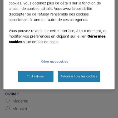
cookies, vous obtenez plus de détails sur la fonction de
chacun de cookies utilisés. Vous avez la possibilité
Nombre de caractères restants :
5 caractères restants
La limite est de 5 caractères. Caractères restants : 5.
d’accepter ou de refuser l’ensemble des cookies
appartenant à l’une ou l’autre de ces catégories.
Type d'assurance souhaitée
*
Responsabilité Civile
Vous pouvez revenir sur cette interface, à tout moment, et
modifier vos préférences en cliquant sur le lien
Gérer mes
Batiment / Local commercial
cookies
situé en bas de page.
Autre
Vos informations :
Gérer mes cookies
Etes-vous déjà client Gan assurances ?
*
Oui
Tout refuser
Autoriser tous les cookies
Non
Civilité
*
Madame
Monsieur