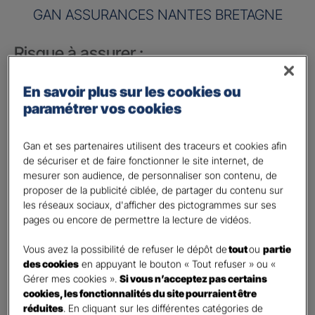
GAN ASSURANCES NANTES BRETAGNE
Risque à assurer :
Nom de société (Raison sociale)
*
En savoir plus sur les cookies ou
paramétrer vos cookies
Nombre de caractères restants :
50 caractères restants
La limite est de 50 caractères. Caractères restants : 50.
Gan et ses partenaires utilisent des traceurs et cookies afin
Activité
*
de sécuriser et de faire fonctionner le site internet, de
mesurer son audience, de personnaliser son contenu, de
proposer de la publicité ciblée, de partager du contenu sur
Indiquez l'activité professionnelle de votre entreprise
les réseaux sociaux, d'afficher des pictogrammes sur ses
pages ou encore de permettre la lecture de vidéos.
Chiffre d'affaires annuel
Vous avez la possibilité de refuser le dépôt de
tout
ou
partie
Nombre de caractères restants :
9 caractères restants
des cookies
en appuyant le bouton « Tout refuser » ou «
Indiquez un montant annuel en euro, même approximatif.
Gérer mes cookies ».
Si vous n’acceptez pas certains
La limite est de 9 caractères. Caractères restants : 9.
cookies, les fonctionnalités du site pourraient être
Code postal du risque
*
réduites
. En cliquant sur les différentes catégories de