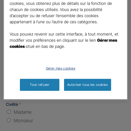
cookies, vous obtenez plus de détails sur la fonction de
chacun de cookies utilisés. Vous avez la possibilité
Nombre de caractères restants :
5 caractères restants
La limite est de 5 caractères. Caractères restants : 5.
d’accepter ou de refuser l’ensemble des cookies
appartenant à l’une ou l’autre de ces catégories.
Type d'assurance souhaitée
*
Responsabilité Civile
Vous pouvez revenir sur cette interface, à tout moment, et
modifier vos préférences en cliquant sur le lien
Gérer mes
Batiment / Local commercial
cookies
situé en bas de page.
Autre
Vos informations :
Gérer mes cookies
Etes-vous déjà client Gan assurances ?
*
Oui
Tout refuser
Autoriser tous les cookies
Non
Civilité
*
Madame
Monsieur