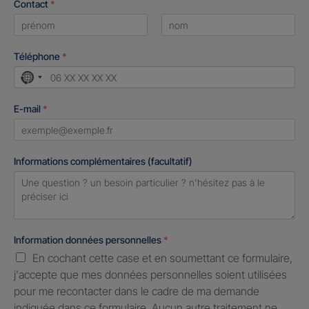
Contact
*
First
Last
Téléphone
*
No
country
E-mail
*
selected
Informations complémentaires (facultatif)
Information données personnelles
*
En cochant cette case et en soumettant ce formulaire,
j'accepte que mes données personnelles soient utilisées
pour me recontacter dans le cadre de ma demande
indiquée dans ce formulaire. Aucun autre traitement ne