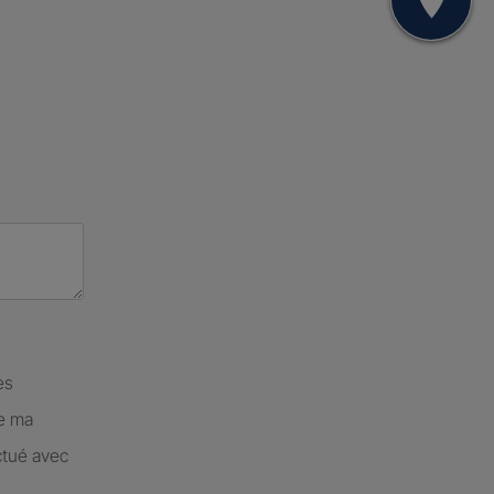
Mon
es
de ma
ctué avec