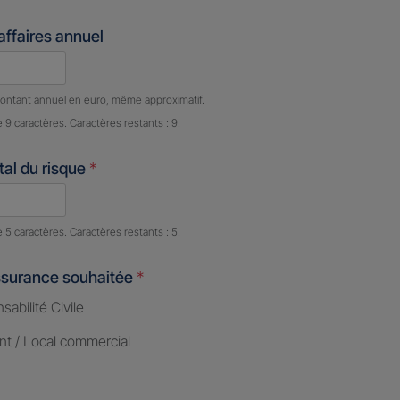
'affaires annuel
e caractères restants :
9 caractères restants
ontant annuel en euro, même approximatif.
e 9 caractères. Caractères restants : 9.
al du risque
*
e caractères restants :
5 caractères restants
e 5 caractères. Caractères restants : 5.
ssurance souhaitée
*
abilité Civile
nt / Local commercial