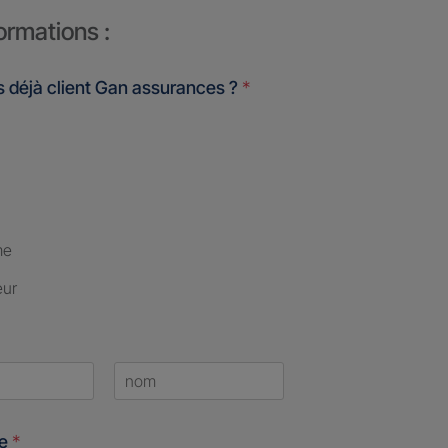
ormations :
 déjà client Gan assurances ?
*
me
eur
Last
ne
*