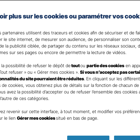
nces
Commerces 
oir plus sur les cookies ou paramétrer vos cook
rants
 partenaires utilisent des traceurs et cookies afin de sécuriser et de fa
er le site internet, de mesurer son audience, de personnaliser son con
e la publicité ciblée, de partager du contenu sur les réseaux sociaux, d
mes sur ses pages ou encore de permettre la lecture de vidéos.
nt
la possibilité de refuser le dépôt de
tout
ou
partie des cookies
en appu
Tout refuser » ou « Gérer mes cookies ».
Si vous n’acceptez pas certa
ionnalités du site pourraient être réduites
. En cliquant sur les différen
 de cookies, vous obtenez plus de détails sur la fonction de chacun de
Vous avez la possibilité d’accepter ou de refuser l’ensemble des cookies
 l’autre de ces catégories.
ez revenir sur cette interface, à tout moment, et modifier vos préfére
DEMANDE DE DEVIS
ur le lien
Gérer mes cookies
situé en bas de page.