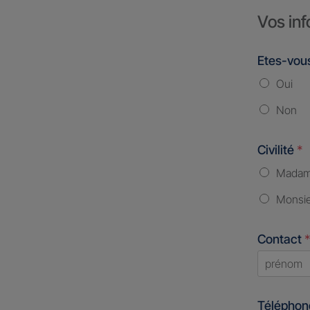
Vos inf
Etes-vous
Oui
Non
Civilité
*
Mada
Monsi
Contact
*
First
Télépho