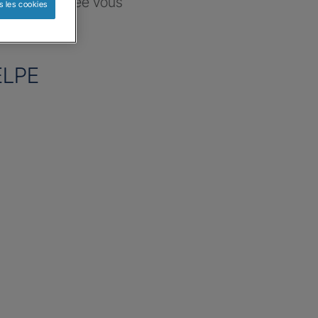
ce sélectionnée vous
s les cookies
re besoin
ELPE