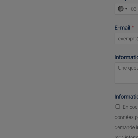
No
count
E-mail
*
select
Informati
Informat
En coc
données pe
demande in
mes inform