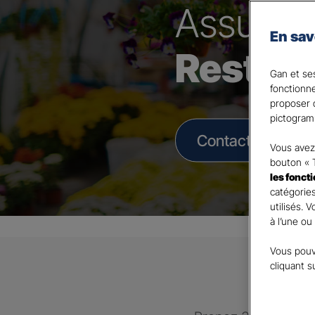
Assura
En sav
Restau
Gan et ses
fonctionn
proposer d
pictogram
Contacter un Age
Vous avez 
bouton « 
les fonct
catégories
utilisés. 
à l’une ou
Vous pouv
cliquant s