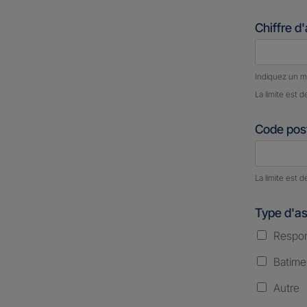
Chiffre d
Nombre d
Indiquez un m
La limite est d
Code post
Nombre d
La limite est d
Type d'a
Respons
Batime
Autre