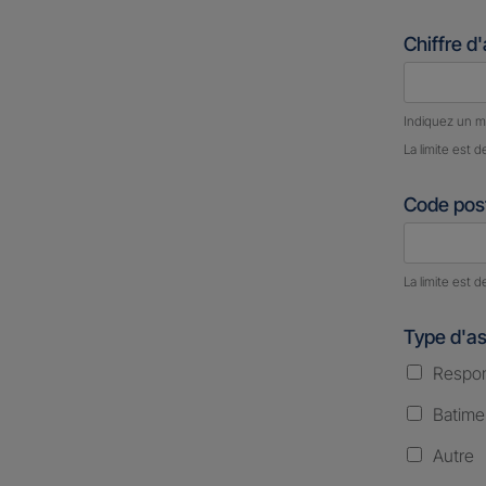
Chiffre d
Nombre d
Indiquez un m
La limite est d
Code post
Nombre d
La limite est d
Type d'a
Respons
Batime
Autre