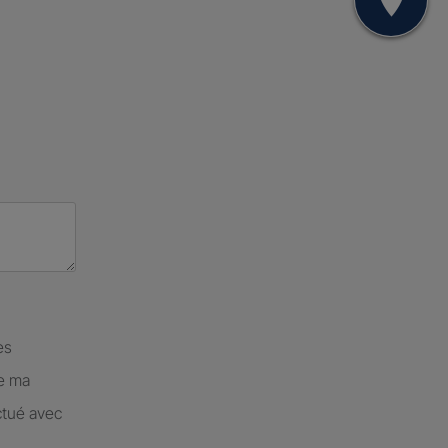
Mon
es
de ma
ctué avec