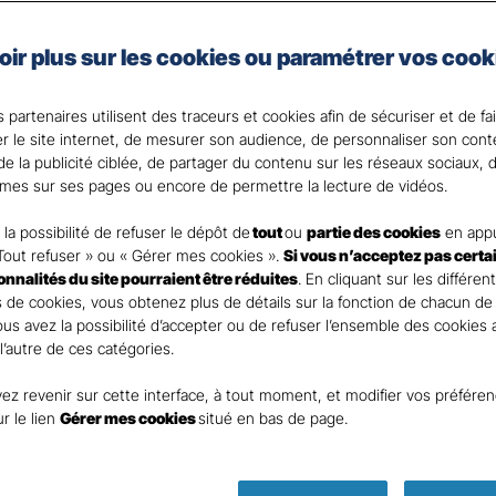
nces
Commerces 
oir plus sur les cookies ou paramétrer vos cook
rants
 partenaires utilisent des traceurs et cookies afin de sécuriser et de fa
er le site internet, de mesurer son audience, de personnaliser son con
e la publicité ciblée, de partager du contenu sur les réseaux sociaux, d
mes sur ses pages ou encore de permettre la lecture de vidéos.
nt
la possibilité de refuser le dépôt de
tout
ou
partie des cookies
en appu
Tout refuser » ou « Gérer mes cookies ».
Si vous n’acceptez pas certa
ionnalités du site pourraient être réduites
. En cliquant sur les différen
 de cookies, vous obtenez plus de détails sur la fonction de chacun de
Vous avez la possibilité d’accepter ou de refuser l’ensemble des cookies
 l’autre de ces catégories.
ez revenir sur cette interface, à tout moment, et modifier vos préfére
DEMANDE DE DEVIS
ur le lien
Gérer mes cookies
situé en bas de page.