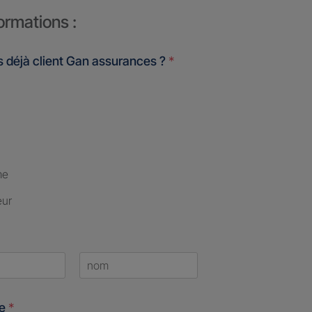
ormations :
 déjà client Gan assurances ?
*
me
eur
Last
ne
*