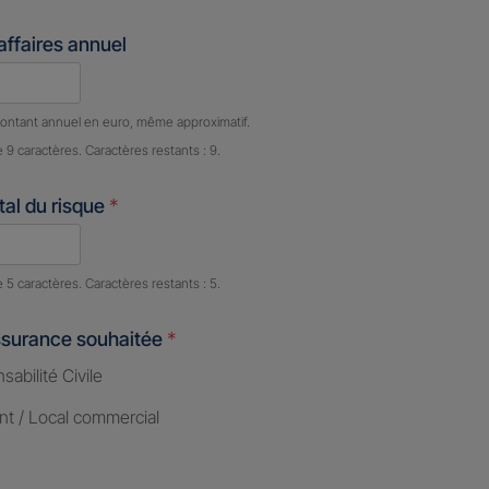
'affaires annuel
e caractères restants :
9 caractères restants
ontant annuel en euro, même approximatif.
e 9 caractères. Caractères restants : 9.
al du risque
*
e caractères restants :
5 caractères restants
e 5 caractères. Caractères restants : 5.
ssurance souhaitée
*
abilité Civile
nt / Local commercial