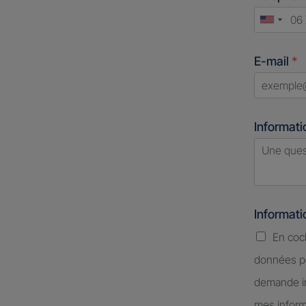
Unite
States
E-mail
*
+1
Informati
Informat
En coc
données pe
demande in
mes inform