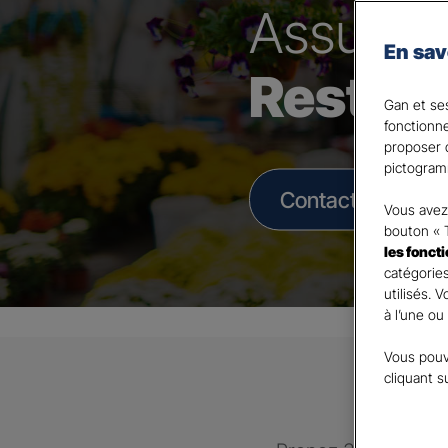
Assura
En sav
Restau
Gan et ses
fonctionn
proposer d
pictogram
Contacter un Age
Vous avez 
bouton « 
les fonct
catégories
utilisés. 
à l’une ou
Vous pouv
cliquant s