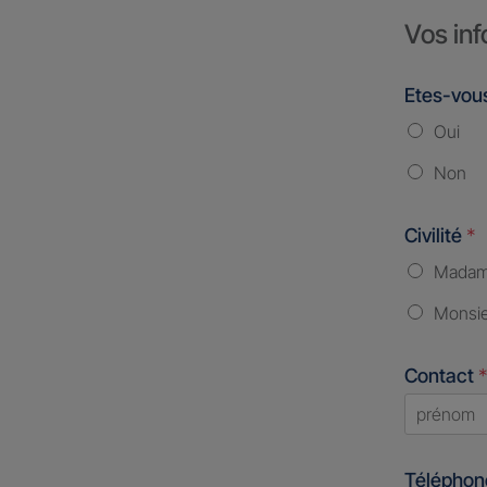
Vos inf
Etes-vous
Oui
Non
Civilité
*
Mada
Monsi
Contact
*
First
Télépho