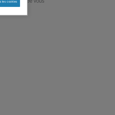
ce sélectionnée vous
s les cookies
re besoin