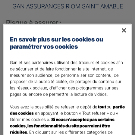
GAN ASSURANCES RIOM SAINT AMABLE
Risque à assurer :
Nom de société (Raison sociale)
*
En savoir plus sur les cookies ou
paramétrer vos cookies
Nombre de caractères restants :
50 caractères restants
La limite est de 50 caractères. Caractères restants : 50.
Gan et ses partenaires utilisent des traceurs et cookies afin
Activité
*
de sécuriser et de faire fonctionner le site internet, de
mesurer son audience, de personnaliser son contenu, de
proposer de la publicité ciblée, de partager du contenu sur
Indiquez l'activité professionnelle de votre entreprise
les réseaux sociaux, d'afficher des pictogrammes sur ses
pages ou encore de permettre la lecture de vidéos.
Chiffre d'affaires annuel
Vous avez la possibilité de refuser le dépôt de
tout
ou
partie
Nombre de caractères restants :
9 caractères restants
des cookies
en appuyant le bouton « Tout refuser » ou «
Indiquez un montant annuel en euro, même approximatif.
Gérer mes cookies ».
Si vous n’acceptez pas certains
La limite est de 9 caractères. Caractères restants : 9.
cookies, les fonctionnalités du site pourraient être
Code postal du risque
*
réduites
. En cliquant sur les différentes catégories de