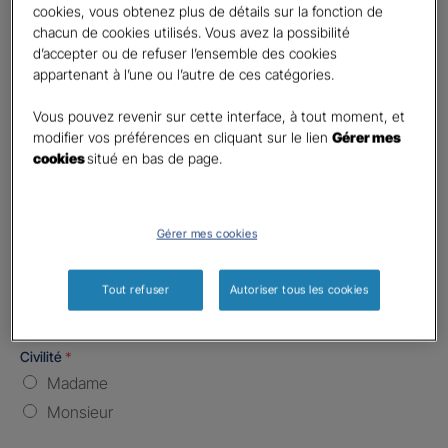
cookies, vous obtenez plus de détails sur la fonction de
chacun de cookies utilisés. Vous avez la possibilité
Nombre de caractères restants :
5 caractères restants
La limite est de 5 caractères. Caractères restants : 5.
d’accepter ou de refuser l’ensemble des cookies
appartenant à l’une ou l’autre de ces catégories.
Type d'assurance souhaitée
*
Responsabilité Civile
Vous pouvez revenir sur cette interface, à tout moment, et
modifier vos préférences en cliquant sur le lien
Gérer mes
Batiment / Local commercial
cookies
situé en bas de page.
Autre
Vos informations :
Gérer mes cookies
Etes-vous déjà client Gan assurances ?
*
Oui
Tout refuser
Autoriser tous les cookies
Non
Civilité
*
Madame
Monsieur