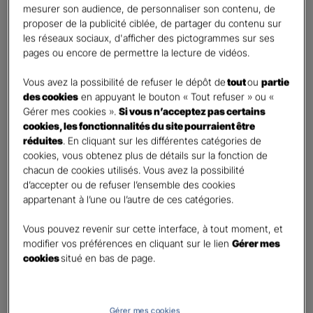
Vos informations :
mesurer son audience, de personnaliser son contenu, de
proposer de la publicité ciblée, de partager du contenu sur
les réseaux sociaux, d'afficher des pictogrammes sur ses
Etes-vous déjà client Gan assurances ?
*
pages ou encore de permettre la lecture de vidéos.
Oui
Non
Vous avez la possibilité de refuser le dépôt de
tout
ou
partie
des cookies
en appuyant le bouton « Tout refuser » ou «
Civilité
*
Gérer mes cookies ».
Si vous n’acceptez pas certains
Madame
cookies, les fonctionnalités du site pourraient être
réduites
. En cliquant sur les différentes catégories de
Monsieur
cookies, vous obtenez plus de détails sur la fonction de
chacun de cookies utilisés. Vous avez la possibilité
Contact
*
d’accepter ou de refuser l’ensemble des cookies
appartenant à l’une ou l’autre de ces catégories.
First
Last
Téléphone
*
Vous pouvez revenir sur cette interface, à tout moment, et
modifier vos préférences en cliquant sur le lien
Gérer mes
United
cookies
situé en bas de page.
States
E-mail
*
+1
Gérer mes cookies