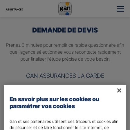
ASSISTANCE ?
DEMANDE DE DEVIS
Prenez 3 minutes pour remplir ce rapide questionnaire afin
que l’agence sélectionnée vous recontacte rapidement
pour finaliser l’étude précise de votre besoin
GAN ASSURANCES LA GARDE
Information sur vos besoins :
En savoir plus sur les cookies ou
Vos besoins concernent :
*
paramétrer vos cookies
votre vie privée
votre vie professionnelle
Gan et ses partenaires utilisent des traceurs et cookies afin
de sécuriser et de faire fonctionner le site internet, de