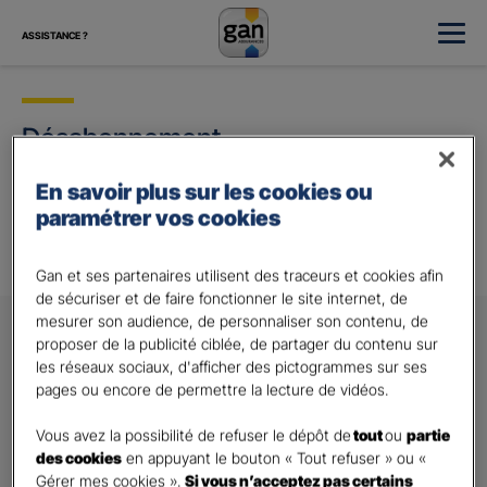
ASSISTANCE ?
Désabonnement
Votre demande de désabonnement a bien été
En savoir plus sur les cookies ou
prise en compte et sera effective sous une
paramétrer vos cookies
semaine.
Gan et ses partenaires utilisent des traceurs et cookies afin
de sécuriser et de faire fonctionner le site internet, de
mesurer son audience, de personnaliser son contenu, de
proposer de la publicité ciblée, de partager du contenu sur
les réseaux sociaux, d'afficher des pictogrammes sur ses
pages ou encore de permettre la lecture de vidéos.
GAN ASSURANCES
Vous avez la possibilité de refuser le dépôt de
tout
ou
partie
des cookies
en appuyant le bouton « Tout refuser » ou «
Nous contacter
Gérer mes cookies ».
Si vous n’acceptez pas certains