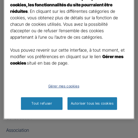
cookies, les fonctionnalités du site pourraient être
Qui sommes nous ?
réduites
. En cliquant sur les différentes catégories de
cookies, vous obtenez plus de détails sur la fonction de
Nous rejoindre
chacun de cookies utilisés. Vous avez la possibilité
d’accepter ou de refuser l’ensemble des cookies
Devenir Agent général
appartenant à l’une ou l’autre de ces catégories.
Groupama Groupe
Vous pouvez revenir sur cette interface, à tout moment, et
modifier vos préférences en cliquant sur le lien
Gérer mes
Fondation Gan pour le Cinéma
cookies
situé en bas de page.
NOS OFFRES
Professionnels
Gérer mes cookies
Entreprises
Tout refuser
Autoriser tous les cookies
Agricole
Construction
Association