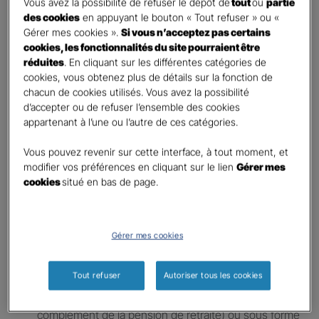
Vous avez la possibilité de refuser le dépôt de
tout
ou
partie
d’ouvrir un nouveau contrat à chaque fois, vous pouvez
des cookies
en appuyant le bouton « Tout refuser » ou «
Gérer mes cookies ».
Si vous n’acceptez pas certains
simplement changer de compartiment.
cookies, les fonctionnalités du site pourraient être
réduites
. En cliquant sur les différentes catégories de
cookies, vous obtenez plus de détails sur la fonction de
chacun de cookies utilisés. Vous avez la possibilité
d’accepter ou de refuser l’ensemble des cookies
appartenant à l’une ou l’autre de ces catégories.
Le PER : son fonctionnement ?
Le
Plan Épargne Retraite
(PER) est divisé en deux
Vous pouvez revenir sur cette interface, à tout moment, et
phases :
modifier vos préférences en cliquant sur le lien
Gérer mes
cookies
situé en bas de page.
Phase d’épargne
où votre capital n’est pas
disponible, sauf dans des cas exceptionnels, et où
votre épargne est investie soit dans un fonds en
Gérer mes cookies
euro, soit dans des unités de compte, ou les deux
Phase de sortie
, qui se produit à l’âge de la retraite,
Tout refuser
Autoriser tous les cookies
et qui peut être effectuée sous forme de rente
viagère (un montant fixe jusqu’au décès en
complément de la pension de retraite) ou sous forme