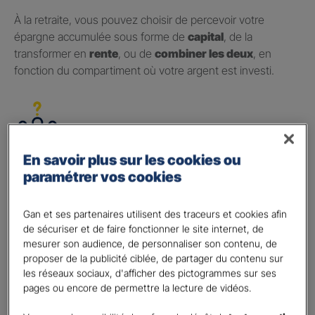
À la retraite, vous pouvez choisir de percevoir votre
épargne accumulée sous forme de
capital
, de la
transformer en
rente
, ou de
combiner les deux
, en
fonction du compartiment où votre argent est investi.
En savoir plus sur les cookies ou
Le PER : pour qui ?
paramétrer vos cookies
Toute personne physique résidant en France
peut
souscrire à un PER, sans limite d’âge, à l’exception de
Gan et ses partenaires utilisent des traceurs et cookies afin
dispositions contractuelles. Ce produit est donc accessible
de sécuriser et de faire fonctionner le site internet, de
à
tous les travailleurs
(salariés, travailleurs indépendants,
mesurer son audience, de personnaliser son contenu, de
chefs d’entreprise, etc.) ou
demandeurs d’emploi
, qui
proposer de la publicité ciblée, de partager du contenu sur
souhaitent compléter leur retraite.
les réseaux sociaux, d'afficher des pictogrammes sur ses
pages ou encore de permettre la lecture de vidéos.
De plus
, si vous changez de statut professionnel
régulièrement, vous n’avez plus besoin de clôturer et